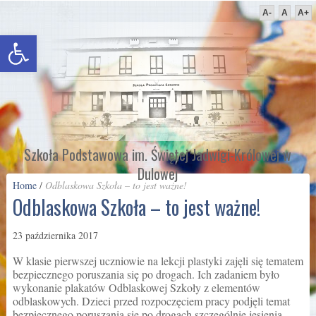
A-
A
A+
Otwórz pasek narzędzi
Szkoła Podstawowa im. Świętej Jadwigi-Królowej w
Dulowej
Home
/
Odblaskowa Szkoła – to jest ważne!
Odblaskowa Szkoła – to jest ważne!
23 października 2017
W klasie pierwszej uczniowie na lekcji plastyki zajęli się tematem
bezpiecznego poruszania się po drogach. Ich zadaniem było
wykonanie plakatów Odblaskowej Szkoły z elementów
odblaskowych. Dzieci przed rozpoczęciem pracy podjęli temat
bezpiecznego poruszania się po drogach szczególnie jesienią,