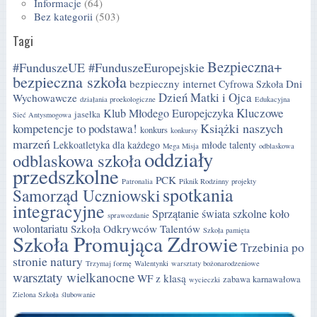
Informacje
(64)
Bez kategorii
(503)
Tagi
Bezpieczna+
#FunduszeUE #FunduszeEuropejskie
bezpieczna szkoła
bezpieczny internet
Dni
Cyfrowa Szkoła
Dzień Matki i Ojca
Wychowawcze
działania proekologiczne
Edukacyjna
Kluczowe
Klub Młodego Europejczyka
jasełka
Sieć Antysmogowa
Książki naszych
kompetencje to podstawa!
konkurs
konkursy
marzeń
Lekkoatletyka dla każdego
młode talenty
Mega Misja
odblaskowa
oddziały
odblaskowa szkoła
przedszkolne
PCK
Patronalia
Piknik Rodzinny
projekty
spotkania
Samorząd Uczniowski
integracyjne
Sprzątanie świata
szkolne koło
sprawozdanie
wolontariatu
Szkoła Odkrywców Talentów
Szkoła pamięta
Szkoła Promująca Zdrowie
Trzebinia po
stronie natury
Trzymaj formę
Walentynki
warsztaty bożonarodzeniowe
warsztaty wielkanocne
WF z klasą
zabawa karnawałowa
wycieczki
Zielona Szkoła
ślubowanie