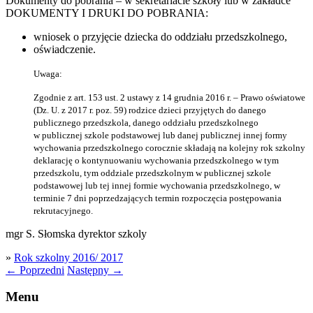
Dokumenty do pobrania – w sekretariacie szkoły lub w zakładce
DOKUMENTY I DRUKI DO POBRANIA:
wniosek o przyjęcie dziecka do oddziału przedszkolnego,
oświadczenie.
Uwaga:
Zgodnie z art. 153 ust. 2 ustawy z 14 grudnia 2016 r. – Prawo oświatowe
(Dz. U. z 2017 r. poz. 59) rodzice dzieci przyjętych do danego
publicznego przedszkola, danego oddziału przedszkolnego
w publicznej szkole podstawowej lub danej publicznej innej formy
wychowania przedszkolnego corocznie składają na kolejny rok szkolny
deklarację o kontynuowaniu wychowania przedszkolnego w tym
przedszkolu, tym oddziale przedszkolnym w publicznej szkole
podstawowej lub tej innej formie wychowania przedszkolnego, w
terminie 7 dni poprzedzających termin rozpoczęcia postępowania
rekrutacyjnego.
mgr S. Słomska dyrektor szkoly
»
Rok szkolny 2016/ 2017
←
Poprzedni
Następny
→
Menu