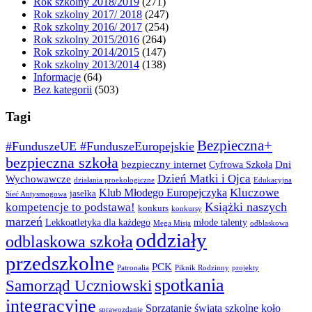
Rok szkolny 2018/2019
(271)
Rok szkolny 2017/ 2018
(247)
Rok szkolny 2016/ 2017
(254)
Rok szkolny 2015/2016
(264)
Rok szkolny 2014/2015
(147)
Rok szkolny 2013/2014
(138)
Informacje
(64)
Bez kategorii
(503)
Tagi
Bezpieczna+
#FunduszeUE #FunduszeEuropejskie
bezpieczna szkoła
bezpieczny internet
Dni
Cyfrowa Szkoła
Dzień Matki i Ojca
Wychowawcze
działania proekologiczne
Edukacyjna
Kluczowe
Klub Młodego Europejczyka
jasełka
Sieć Antysmogowa
Książki naszych
kompetencje to podstawa!
konkurs
konkursy
marzeń
Lekkoatletyka dla każdego
młode talenty
Mega Misja
odblaskowa
oddziały
odblaskowa szkoła
przedszkolne
PCK
Patronalia
Piknik Rodzinny
projekty
spotkania
Samorząd Uczniowski
integracyjne
Sprzątanie świata
szkolne koło
sprawozdanie