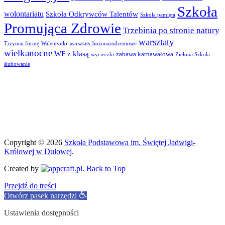
Szkoła
wolontariatu
Szkoła Odkrywców Talentów
Szkoła pamięta
Promująca Zdrowie
Trzebinia po stronie natury
warsztaty
Trzymaj formę
Walentynki
warsztaty bożonarodzeniowe
wielkanocne
WF z klasą
zabawa karnawałowa
wycieczki
Zielona Szkoła
ślubowanie
Copyright © 2026
Szkoła Podstawowa im. Świętej Jadwigi-
Królowej w Dulowej
.
Created by
.
Back to Top
Przejdź do treści
Otwórz pasek narzędzi
Ustawienia dostępności