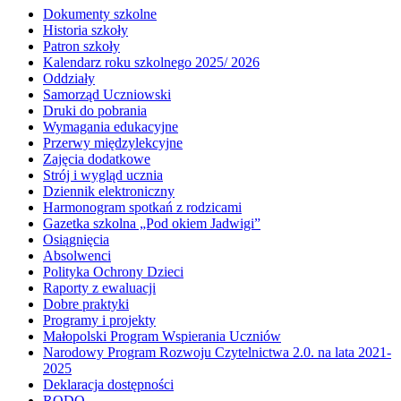
Dokumenty szkolne
Historia szkoły
Patron szkoły
Kalendarz roku szkolnego 2025/ 2026
Oddziały
Samorząd Uczniowski
Druki do pobrania
Wymagania edukacyjne
Przerwy międzylekcyjne
Zajęcia dodatkowe
Strój i wygląd ucznia
Dziennik elektroniczny
Harmonogram spotkań z rodzicami
Gazetka szkolna „Pod okiem Jadwigi”
Osiągnięcia
Absolwenci
Polityka Ochrony Dzieci
Raporty z ewaluacji
Dobre praktyki
Programy i projekty
Małopolski Program Wspierania Uczniów
Narodowy Program Rozwoju Czytelnictwa 2.0. na lata 2021-
2025
Deklaracja dostępności
RODO