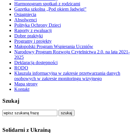
Harmonogram spotkań z rodzicami
Gazetka szkolna „Pod okiem Jadwigi”
Osiągnięcia
Absolwenci
Polityka Ochrony Dzieci
Raporty z ewaluacji
Dobre praktyki
Programy i projekty
Małopolski Program Wspierania Uczniów
Narodowy Program Rozwoju Czytelnictwa 2.0. na lata 2021-
2025
Deklaracja dostępności
RODO
Klauzula informacyjna w zakresie przetwarzania danych
osobowych w zakresie monitoringu wizyjnego
Mapa strony
Kontakt
Szukaj
szukaj
Solidarni z Ukrainą