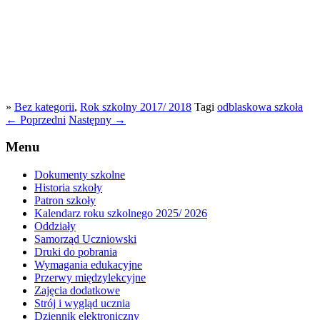
»
Bez kategorii
,
Rok szkolny 2017/ 2018
Tagi
odblaskowa szkoła
←
Poprzedni
Następny
→
Menu
Dokumenty szkolne
Historia szkoły
Patron szkoły
Kalendarz roku szkolnego 2025/ 2026
Oddziały
Samorząd Uczniowski
Druki do pobrania
Wymagania edukacyjne
Przerwy międzylekcyjne
Zajęcia dodatkowe
Strój i wygląd ucznia
Dziennik elektroniczny