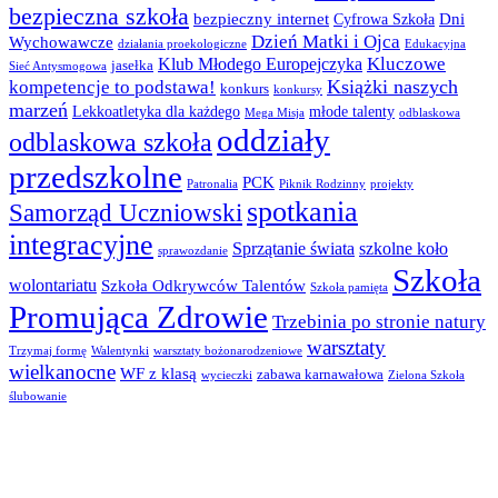
bezpieczna szkoła
bezpieczny internet
Dni
Cyfrowa Szkoła
Dzień Matki i Ojca
Wychowawcze
działania proekologiczne
Edukacyjna
Kluczowe
Klub Młodego Europejczyka
jasełka
Sieć Antysmogowa
Książki naszych
kompetencje to podstawa!
konkurs
konkursy
marzeń
Lekkoatletyka dla każdego
młode talenty
Mega Misja
odblaskowa
oddziały
odblaskowa szkoła
przedszkolne
PCK
Patronalia
Piknik Rodzinny
projekty
spotkania
Samorząd Uczniowski
integracyjne
Sprzątanie świata
szkolne koło
sprawozdanie
Szkoła
wolontariatu
Szkoła Odkrywców Talentów
Szkoła pamięta
Promująca Zdrowie
Trzebinia po stronie natury
warsztaty
Trzymaj formę
Walentynki
warsztaty bożonarodzeniowe
wielkanocne
WF z klasą
zabawa karnawałowa
wycieczki
Zielona Szkoła
ślubowanie