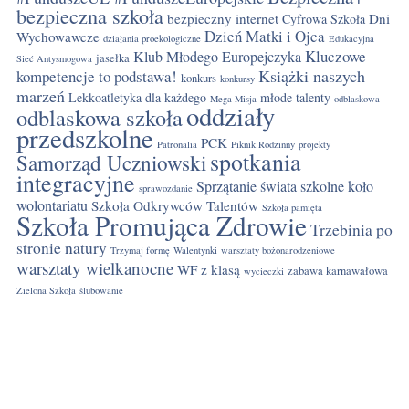
bezpieczna szkoła
bezpieczny internet
Dni
Cyfrowa Szkoła
Dzień Matki i Ojca
Wychowawcze
działania proekologiczne
Edukacyjna
Kluczowe
Klub Młodego Europejczyka
jasełka
Sieć Antysmogowa
Książki naszych
kompetencje to podstawa!
konkurs
konkursy
marzeń
Lekkoatletyka dla każdego
młode talenty
Mega Misja
odblaskowa
oddziały
odblaskowa szkoła
przedszkolne
PCK
Patronalia
Piknik Rodzinny
projekty
spotkania
Samorząd Uczniowski
integracyjne
Sprzątanie świata
szkolne koło
sprawozdanie
wolontariatu
Szkoła Odkrywców Talentów
Szkoła pamięta
Szkoła Promująca Zdrowie
Trzebinia po
stronie natury
Trzymaj formę
Walentynki
warsztaty bożonarodzeniowe
warsztaty wielkanocne
WF z klasą
zabawa karnawałowa
wycieczki
Zielona Szkoła
ślubowanie