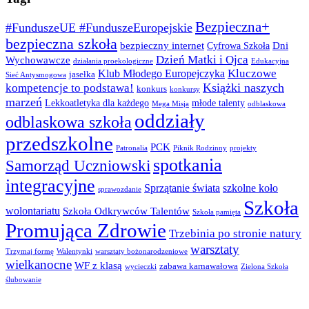
Bezpieczna+
#FunduszeUE #FunduszeEuropejskie
bezpieczna szkoła
bezpieczny internet
Dni
Cyfrowa Szkoła
Dzień Matki i Ojca
Wychowawcze
działania proekologiczne
Edukacyjna
Kluczowe
Klub Młodego Europejczyka
jasełka
Sieć Antysmogowa
Książki naszych
kompetencje to podstawa!
konkurs
konkursy
marzeń
Lekkoatletyka dla każdego
młode talenty
Mega Misja
odblaskowa
oddziały
odblaskowa szkoła
przedszkolne
PCK
Patronalia
Piknik Rodzinny
projekty
spotkania
Samorząd Uczniowski
integracyjne
Sprzątanie świata
szkolne koło
sprawozdanie
Szkoła
wolontariatu
Szkoła Odkrywców Talentów
Szkoła pamięta
Promująca Zdrowie
Trzebinia po stronie natury
warsztaty
Trzymaj formę
Walentynki
warsztaty bożonarodzeniowe
wielkanocne
WF z klasą
zabawa karnawałowa
wycieczki
Zielona Szkoła
ślubowanie