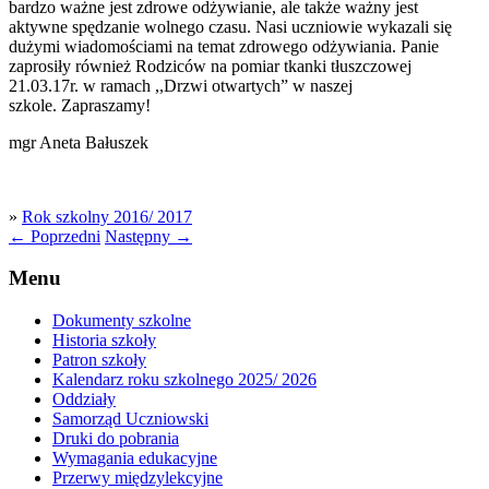
bardzo ważne jest zdrowe odżywianie, ale także ważny jest
aktywne spędzanie wolnego czasu. Nasi uczniowie wykazali się
dużymi wiadomościami na temat zdrowego odżywiania. Panie
zaprosiły również Rodziców na pomiar tkanki tłuszczowej
21.03.17r. w ramach ,,Drzwi otwartych” w naszej
szkole. Zapraszamy!
mgr Aneta Bałuszek
»
Rok szkolny 2016/ 2017
←
Poprzedni
Następny
→
Menu
Dokumenty szkolne
Historia szkoły
Patron szkoły
Kalendarz roku szkolnego 2025/ 2026
Oddziały
Samorząd Uczniowski
Druki do pobrania
Wymagania edukacyjne
Przerwy międzylekcyjne