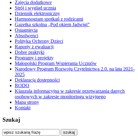
Zajęcia dodatkowe
Strój i wygląd ucznia
Dziennik elektroniczny
Harmonogram spotkań z rodzicami
Gazetka szkolna „Pod okiem Jadwigi”
Osiągnięcia
Absolwenci
Polityka Ochrony Dzieci
Raporty z ewaluacji
Dobre praktyki
Programy i projekty
Małopolski Program Wspierania Uczniów
Narodowy Program Rozwoju Czytelnictwa 2.0. na lata 2021-
2025
Deklaracja dostępności
RODO
Klauzula informacyjna w zakresie przetwarzania danych
osobowych w zakresie monitoringu wizyjnego
Mapa strony
Kontakt
Szukaj
szukaj