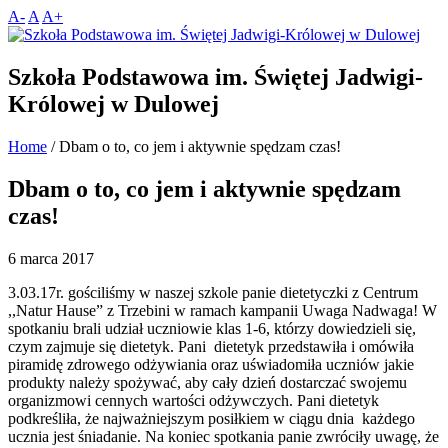
A-
A
A+
Szkoła Podstawowa im. Świętej Jadwigi-
Królowej w Dulowej
Home
/
Dbam o to, co jem i aktywnie spędzam czas!
Dbam o to, co jem i aktywnie spędzam
czas!
6 marca 2017
3.03.17r. gościliśmy w naszej szkole panie dietetyczki z Centrum
,,Natur Hause” z Trzebini w ramach kampanii Uwaga Nadwaga! W
spotkaniu brali udział uczniowie klas 1-6, którzy dowiedzieli się,
czym zajmuje się dietetyk. Pani dietetyk przedstawiła i omówiła
piramidę zdrowego odżywiania oraz uświadomiła uczniów jakie
produkty należy spożywać, aby cały dzień dostarczać swojemu
organizmowi cennych wartości odżywczych. Pani dietetyk
podkreśliła, że najważniejszym posiłkiem w ciągu dnia każdego
ucznia jest śniadanie.
Na koniec spotkania panie zwróciły uwagę, że