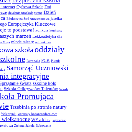
bezpieczna szkoła
zna+
 internet
Dni
Cyfrowa Szkoła
Dzień
cze
działania proekologiczne
jca
jasełka
Edukacyjna Sieć Antysmogowa
Kluczowe
ego Europejczyka
je to podstawa!
konkurs
konkursy
naszych marzeń
Lekkoatletyka dla
młode talenty
a Misja
odblaskowa
oddziały
kowa szkoła
szkolne
PCK
Patronalia
Piknik
Samorząd Uczniowski
ekty
nia integracyjne
Sprzątanie świata
szkolne koło
tu
Szkoła Odkrywców Talentów
Szkoła
koła Promująca
wie
Trzebinia po stronie natury
Walentynki
warsztaty bożonarodzeniowe
y wielkanocne
WF z klasą
wycieczki
awałowa
Zielona Szkoła
ślubowanie