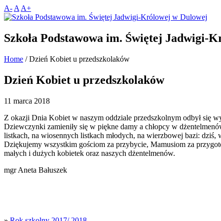
A-
A
A+
Szkoła Podstawowa im. Świętej Jadwigi-K
Home
/
Dzień Kobiet u przedszkolaków
Dzień Kobiet u przedszkolaków
11 marca 2018
Z okazji Dnia Kobiet w naszym oddziale przedszkolnym odbył się wys
Dziewczynki zamieniły się w piękne damy a chłopcy w dżentelmenów.
listkach, na wiosennych listkach młodych, na wierzbowej bazi: dziś, 
Dziękujemy wszystkim gościom za przybycie, Mamusiom za przygot
małych i dużych kobietek oraz naszych dżentelmenów.
mgr Aneta Bałuszek
»
Rok szkolny 2017/ 2018