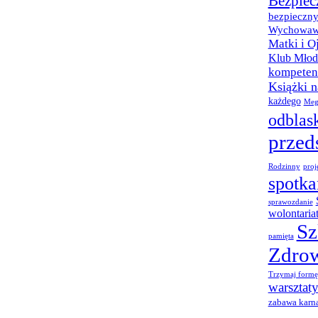
Bezpiec
bezpieczny
Wychowaw
Matki i O
Klub Młod
kompetenc
Książki 
każdego
Meg
odblas
przed
Rodzinny
proj
spotka
sprawozdanie
wolontaria
Sz
pamięta
Zdro
Trzymaj formę
warsztat
zabawa karn