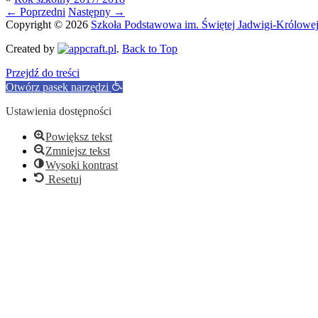
←
Poprzedni
Następny
→
Copyright © 2026
Szkoła Podstawowa im. Świętej Jadwigi-Królowe
Created by
.
Back to Top
Przejdź do treści
Otwórz pasek narzędzi
Ustawienia dostępności
Powiększ tekst
Zmniejsz tekst
Wysoki kontrast
Resetuj