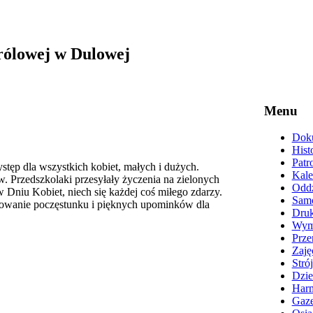
rólowej w Dulowej
Menu
Doku
Hist
Patr
tęp dla wszystkich kobiet, małych i dużych.
Kale
 Przedszkolaki przesyłały życzenia na zielonych
Oddz
w Dniu Kobiet, niech się każdej coś miłego zdarzy.
Samo
owanie poczęstunku i pięknych upominków dla
Druk
Wyma
Prze
Zaję
Stró
Dzie
Harm
Gaze