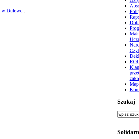
Osią
Abs
j w Dulowej
.
Poli
Rapo
Dobr
Prog
Mało
Ucz
Nar
Czyt
Dekl
RO
Klau
prze
zakr
Mapa
Kont
Szukaj
Solidarn