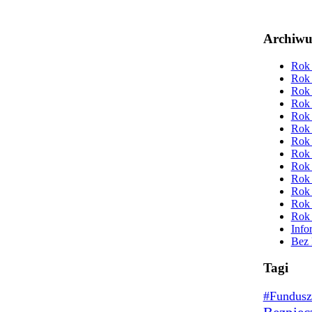
Archiw
Rok 
Rok 
Rok 
Rok 
Rok 
Rok 
Rok 
Rok 
Rok 
Rok 
Rok 
Rok 
Rok 
Info
Bez 
Tagi
#Fundusz