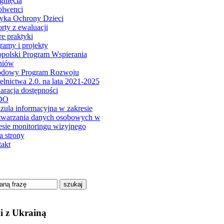
gnięcia
olwenci
tyka Ochrony Dzieci
rty z ewaluacji
e praktyki
ramy i projekty
polski Program Wspierania
niów
odowy Program Rozwoju
elnictwa 2.0. na lata 2021-2025
aracja dostępności
DO
zula informacyjna w zakresie
twarzania danych osobowych w
esie monitoringu wizyjnego
 strony
akt
szukaj
i z Ukrainą