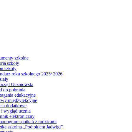
menty szkolne
oria szkoły
on szkoły
ndarz roku szkolnego 2025/ 2026
iały
rząd Uczniowski
i do pobrania
gania edukacyjne
rwy międzylekcyjne
cia dodatkowe
j i wygląd ucznia
nnik elektroniczny
onogram spotkań z rodzicami
tka szkolna „Pod okiem Jadwigi”