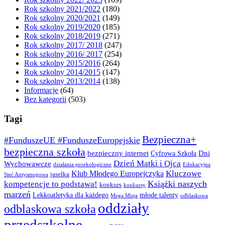
Rok szkolny 2021/2022
(180)
Rok szkolny 2020/2021
(149)
Rok szkolny 2019/2020
(185)
Rok szkolny 2018/2019
(271)
Rok szkolny 2017/ 2018
(247)
Rok szkolny 2016/ 2017
(254)
Rok szkolny 2015/2016
(264)
Rok szkolny 2014/2015
(147)
Rok szkolny 2013/2014
(138)
Informacje
(64)
Bez kategorii
(503)
Tagi
Bezpieczna+
#FunduszeUE #FunduszeEuropejskie
bezpieczna szkoła
bezpieczny internet
Dni
Cyfrowa Szkoła
Dzień Matki i Ojca
Wychowawcze
działania proekologiczne
Edukacyjna
Kluczowe
Klub Młodego Europejczyka
jasełka
Sieć Antysmogowa
Książki naszych
kompetencje to podstawa!
konkurs
konkursy
marzeń
Lekkoatletyka dla każdego
młode talenty
Mega Misja
odblaskowa
oddziały
odblaskowa szkoła
przedszkolne