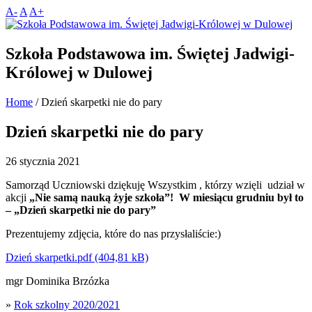
A-
A
A+
Szkoła Podstawowa im. Świętej Jadwigi-
Królowej w Dulowej
Home
/
Dzień skarpetki nie do pary
Dzień skarpetki nie do pary
26 stycznia 2021
Samorząd Uczniowski dziękuję Wszystkim , którzy wzięli udział w
akcji
„Nie samą nauką żyje szkoła”!
W miesiącu grudniu był to
– „Dzień skarpetki nie do pary”
Prezentujemy zdjęcia, które do nas przysłaliście:)
Dzień skarpetki.pdf
mgr Dominika Brzózka
»
Rok szkolny 2020/2021