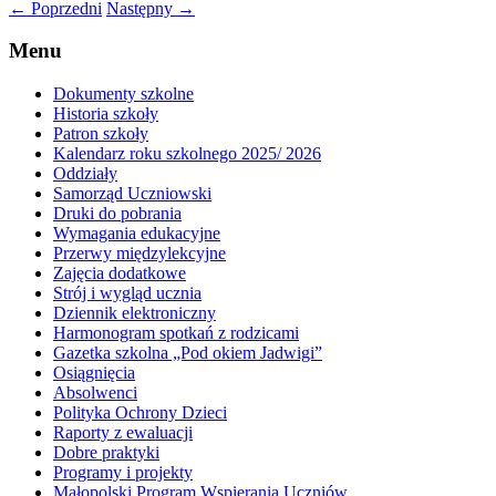
←
Poprzedni
Następny
→
Menu
Dokumenty szkolne
Historia szkoły
Patron szkoły
Kalendarz roku szkolnego 2025/ 2026
Oddziały
Samorząd Uczniowski
Druki do pobrania
Wymagania edukacyjne
Przerwy międzylekcyjne
Zajęcia dodatkowe
Strój i wygląd ucznia
Dziennik elektroniczny
Harmonogram spotkań z rodzicami
Gazetka szkolna „Pod okiem Jadwigi”
Osiągnięcia
Absolwenci
Polityka Ochrony Dzieci
Raporty z ewaluacji
Dobre praktyki
Programy i projekty
Małopolski Program Wspierania Uczniów