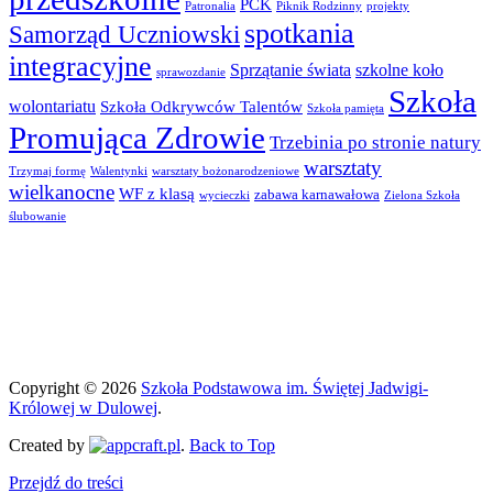
PCK
Patronalia
Piknik Rodzinny
projekty
spotkania
Samorząd Uczniowski
integracyjne
Sprzątanie świata
szkolne koło
sprawozdanie
Szkoła
wolontariatu
Szkoła Odkrywców Talentów
Szkoła pamięta
Promująca Zdrowie
Trzebinia po stronie natury
warsztaty
Trzymaj formę
Walentynki
warsztaty bożonarodzeniowe
wielkanocne
WF z klasą
zabawa karnawałowa
wycieczki
Zielona Szkoła
ślubowanie
Copyright © 2026
Szkoła Podstawowa im. Świętej Jadwigi-
Królowej w Dulowej
.
Created by
.
Back to Top
Przejdź do treści