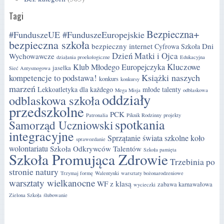
Tagi
Bezpieczna+
#FunduszeUE #FunduszeEuropejskie
bezpieczna szkoła
bezpieczny internet
Dni
Cyfrowa Szkoła
Dzień Matki i Ojca
Wychowawcze
działania proekologiczne
Edukacyjna
Kluczowe
Klub Młodego Europejczyka
jasełka
Sieć Antysmogowa
Książki naszych
kompetencje to podstawa!
konkurs
konkursy
marzeń
Lekkoatletyka dla każdego
młode talenty
Mega Misja
odblaskowa
oddziały
odblaskowa szkoła
przedszkolne
PCK
Patronalia
Piknik Rodzinny
projekty
spotkania
Samorząd Uczniowski
integracyjne
Sprzątanie świata
szkolne koło
sprawozdanie
wolontariatu
Szkoła Odkrywców Talentów
Szkoła pamięta
Szkoła Promująca Zdrowie
Trzebinia po
stronie natury
Trzymaj formę
Walentynki
warsztaty bożonarodzeniowe
warsztaty wielkanocne
WF z klasą
zabawa karnawałowa
wycieczki
Zielona Szkoła
ślubowanie