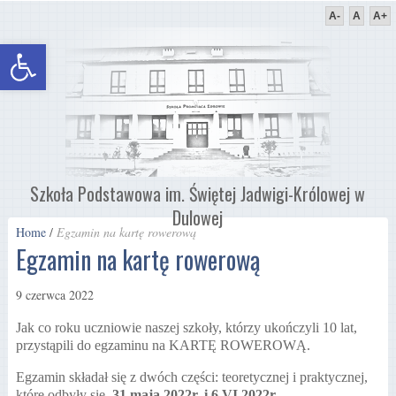
A-
A
A+
Otwórz pasek narzędzi
Szkoła Podstawowa im. Świętej Jadwigi-Królowej w
Dulowej
Home
/
Egzamin na kartę rowerową
Egzamin na kartę rowerową
9 czerwca 2022
Jak co roku uczniowie naszej szkoły, którzy ukończyli 10 lat,
przystąpili do egzaminu na KARTĘ ROWEROWĄ.
Egzamin składał się z dwóch części: teoretycznej i praktycznej,
które odbyły się
31 maja 2022r. i
6 VI 2022r.