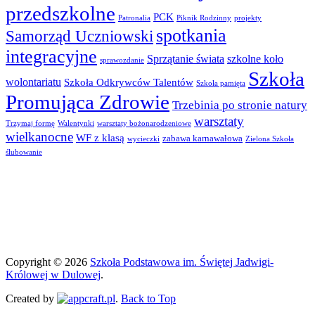
przedszkolne
PCK
Patronalia
Piknik Rodzinny
projekty
spotkania
Samorząd Uczniowski
integracyjne
Sprzątanie świata
szkolne koło
sprawozdanie
Szkoła
wolontariatu
Szkoła Odkrywców Talentów
Szkoła pamięta
Promująca Zdrowie
Trzebinia po stronie natury
warsztaty
Trzymaj formę
Walentynki
warsztaty bożonarodzeniowe
wielkanocne
WF z klasą
zabawa karnawałowa
wycieczki
Zielona Szkoła
ślubowanie
Copyright © 2026
Szkoła Podstawowa im. Świętej Jadwigi-
Królowej w Dulowej
.
Created by
.
Back to Top