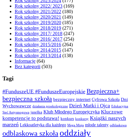
Rok szkolny 2023/2024
(177)
Rok szkolny 2022/ 2023
(169)
Rok szkolny 2021/2022
(180)
Rok szkolny 2020/2021
(149)
Rok szkolny 2019/2020
(185)
Rok szkolny 2018/2019
(271)
Rok szkolny 2017/ 2018
(247)
Rok szkolny 2016/ 2017
(254)
Rok szkolny 2015/2016
(264)
Rok szkolny 2014/2015
(147)
Rok szkolny 2013/2014
(138)
Informacje
(64)
Bez kategorii
(503)
Tagi
Bezpieczna+
#FunduszeUE #FunduszeEuropejskie
bezpieczna szkoła
bezpieczny internet
Dni
Cyfrowa Szkoła
Dzień Matki i Ojca
Wychowawcze
działania proekologiczne
Edukacyjna
Kluczowe
Klub Młodego Europejczyka
jasełka
Sieć Antysmogowa
Książki naszych
kompetencje to podstawa!
konkurs
konkursy
marzeń
Lekkoatletyka dla każdego
młode talenty
Mega Misja
odblaskowa
oddziały
odblaskowa szkoła