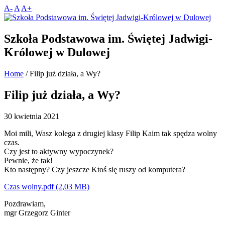
A-
A
A+
Szkoła Podstawowa im. Świętej Jadwigi-
Królowej w Dulowej
Home
/
Filip już działa, a Wy?
Filip już działa, a Wy?
30 kwietnia 2021
Moi mili, Wasz kolega z drugiej klasy Filip Kaim tak spędza wolny
czas.
Czy jest to aktywny wypoczynek?
Pewnie, że tak!
Kto następny? Czy jeszcze Ktoś się ruszy od komputera?
Czas wolny.pdf
Pozdrawiam,
mgr Grzegorz Ginter