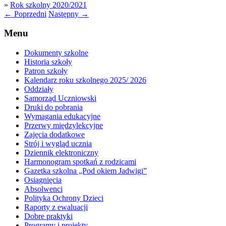
»
Rok szkolny 2020/2021
←
Poprzedni
Następny
→
Menu
Dokumenty szkolne
Historia szkoły
Patron szkoły
Kalendarz roku szkolnego 2025/ 2026
Oddziały
Samorząd Uczniowski
Druki do pobrania
Wymagania edukacyjne
Przerwy międzylekcyjne
Zajęcia dodatkowe
Strój i wygląd ucznia
Dziennik elektroniczny
Harmonogram spotkań z rodzicami
Gazetka szkolna „Pod okiem Jadwigi”
Osiągnięcia
Absolwenci
Polityka Ochrony Dzieci
Raporty z ewaluacji
Dobre praktyki
Programy i projekty