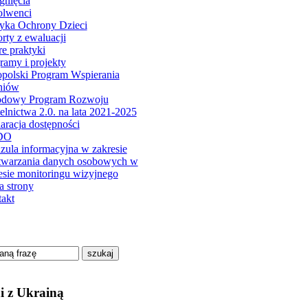
gnięcia
olwenci
tyka Ochrony Dzieci
rty z ewaluacji
e praktyki
ramy i projekty
polski Program Wspierania
niów
odowy Program Rozwoju
elnictwa 2.0. na lata 2021-2025
aracja dostępności
DO
zula informacyjna w zakresie
twarzania danych osobowych w
esie monitoringu wizyjnego
 strony
akt
szukaj
i z Ukrainą