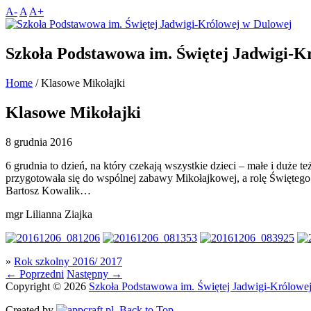
A-
A
A+
Szkoła Podstawowa im. Świętej Jadwigi-K
Home
/
Klasowe Mikołajki
Klasowe Mikołajki
8 grudnia 2016
6 grudnia to dzień, na który czekają wszystkie dzieci – małe i duże
przygotowała się do wspólnej zabawy Mikołajkowej, a rolę Świętego
Bartosz Kowalik…
mgr Lilianna Ziajka
»
Rok szkolny 2016/ 2017
←
Poprzedni
Następny
→
Copyright © 2026
Szkoła Podstawowa im. Świętej Jadwigi-Królowe
Created by
.
Back to Top