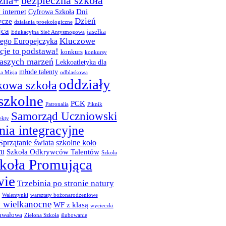
bezpieczna szkoła
zna+
 internet
Dni
Cyfrowa Szkoła
Dzień
cze
działania proekologiczne
jca
jasełka
Edukacyjna Sieć Antysmogowa
Kluczowe
ego Europejczyka
je to podstawa!
konkurs
konkursy
naszych marzeń
Lekkoatletyka dla
młode talenty
a Misja
odblaskowa
oddziały
kowa szkoła
szkolne
PCK
Patronalia
Piknik
Samorząd Uczniowski
ekty
nia integracyjne
Sprzątanie świata
szkolne koło
tu
Szkoła Odkrywców Talentów
Szkoła
koła Promująca
wie
Trzebinia po stronie natury
Walentynki
warsztaty bożonarodzeniowe
y wielkanocne
WF z klasą
wycieczki
awałowa
Zielona Szkoła
ślubowanie