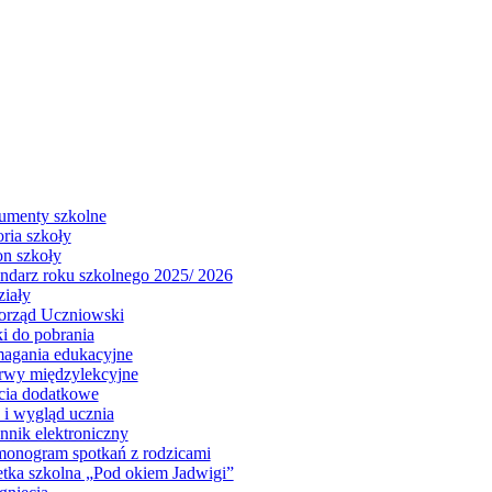
menty szkolne
oria szkoły
on szkoły
ndarz roku szkolnego 2025/ 2026
iały
rząd Uczniowski
i do pobrania
gania edukacyjne
rwy międzylekcyjne
cia dodatkowe
j i wygląd ucznia
nnik elektroniczny
onogram spotkań z rodzicami
tka szkolna „Pod okiem Jadwigi”