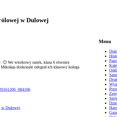
rólowej w Dulowej
Menu
Doku
Hist
Patr
 też 🙂 We wtorkowy ranek, klasa 6 również
Kale
 Mikołaja doskonale odegrał ich klasowy kolega
Oddz
Samo
Druk
Wyma
Prze
Zaję
Stró
Dzie
j w Dulowej
.
Harm
Gaze