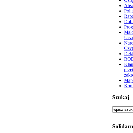
Osią
Abs
Poli
Rapo
Dobr
Prog
Mało
Ucz
Nar
Czyt
Dekl
RO
Klau
prze
zakr
Mapa
Kont
Szukaj
Solidarn