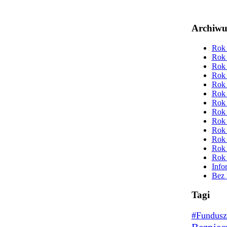
Archiw
Rok 
Rok 
Rok 
Rok 
Rok 
Rok 
Rok 
Rok 
Rok 
Rok 
Rok 
Rok 
Rok 
Info
Bez 
Tagi
#Fundusz