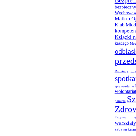
Bezpiec
bezpieczny
Wychowaw
Matki i O
Klub Młod
kompetenc
Książki 
każdego
Meg
odblas
przed
Rodzinny
proj
spotka
sprawozdanie
wolontaria
Sz
pamięta
Zdro
Trzymaj formę
warsztat
zabawa karn