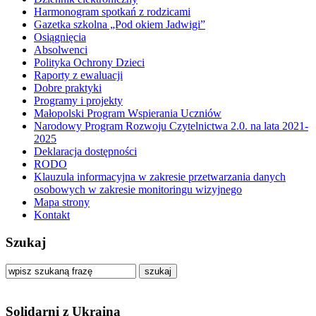
Harmonogram spotkań z rodzicami
Gazetka szkolna „Pod okiem Jadwigi”
Osiągnięcia
Absolwenci
Polityka Ochrony Dzieci
Raporty z ewaluacji
Dobre praktyki
Programy i projekty
Małopolski Program Wspierania Uczniów
Narodowy Program Rozwoju Czytelnictwa 2.0. na lata 2021-
2025
Deklaracja dostępności
RODO
Klauzula informacyjna w zakresie przetwarzania danych
osobowych w zakresie monitoringu wizyjnego
Mapa strony
Kontakt
Szukaj
szukaj
Solidarni z Ukrainą