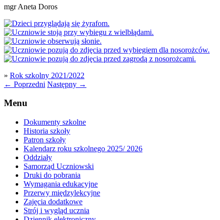
mgr Aneta Doros
»
Rok szkolny 2021/2022
←
Poprzedni
Następny
→
Menu
Dokumenty szkolne
Historia szkoły
Patron szkoły
Kalendarz roku szkolnego 2025/ 2026
Oddziały
Samorząd Uczniowski
Druki do pobrania
Wymagania edukacyjne
Przerwy międzylekcyjne
Zajęcia dodatkowe
Strój i wygląd ucznia
Dziennik elektroniczny