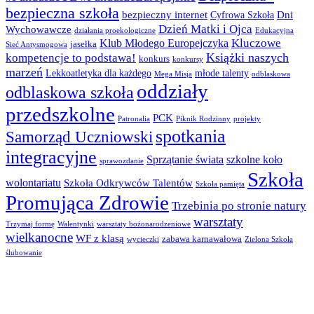
bezpieczna szkoła
bezpieczny internet
Dni
Cyfrowa Szkoła
Dzień Matki i Ojca
Wychowawcze
działania proekologiczne
Edukacyjna
Kluczowe
Klub Młodego Europejczyka
jasełka
Sieć Antysmogowa
Książki naszych
kompetencje to podstawa!
konkurs
konkursy
marzeń
Lekkoatletyka dla każdego
młode talenty
Mega Misja
odblaskowa
oddziały
odblaskowa szkoła
przedszkolne
PCK
Patronalia
Piknik Rodzinny
projekty
spotkania
Samorząd Uczniowski
integracyjne
Sprzątanie świata
szkolne koło
sprawozdanie
Szkoła
wolontariatu
Szkoła Odkrywców Talentów
Szkoła pamięta
Promująca Zdrowie
Trzebinia po stronie natury
warsztaty
Trzymaj formę
Walentynki
warsztaty bożonarodzeniowe
wielkanocne
WF z klasą
zabawa karnawałowa
wycieczki
Zielona Szkoła
ślubowanie