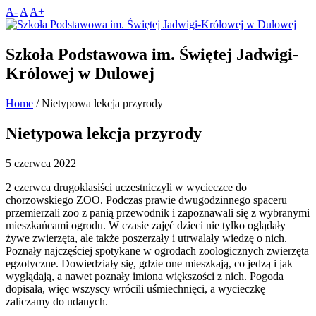
A-
A
A+
Szkoła Podstawowa im. Świętej Jadwigi-
Królowej w Dulowej
Home
/
Nietypowa lekcja przyrody
Nietypowa lekcja przyrody
5 czerwca 2022
2 czerwca drugoklasiści uczestniczyli w wycieczce do
chorzowskiego ZOO. Podczas prawie dwugodzinnego spaceru
przemierzali zoo z panią przewodnik i zapoznawali się z wybranymi
mieszkańcami ogrodu. W czasie zajęć dzieci nie tylko oglądały
żywe zwierzęta, ale także poszerzały i utrwalały wiedzę o nich.
Poznały najczęściej spotykane w ogrodach zoologicznych zwierzęta
egzotyczne.
Dowiedziały się, gdzie one mieszkają, co jedzą i jak
wyglądają, a nawet poznały imiona większości z nich. Pogoda
dopisała, więc wszyscy wrócili uśmiechnięci, a wycieczkę
zaliczamy do udanych.