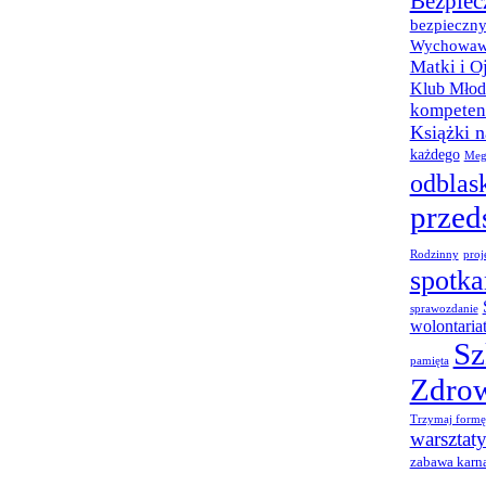
Bezpiec
bezpieczny
Wychowaw
Matki i O
Klub Młod
kompetenc
Książki 
każdego
Meg
odblas
przed
Rodzinny
proj
spotka
sprawozdanie
wolontaria
Sz
pamięta
Zdro
Trzymaj formę
warsztat
zabawa karn