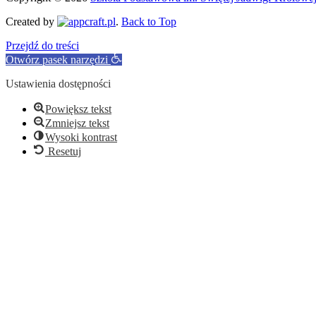
Created by
.
Back to Top
Przejdź do treści
Otwórz pasek narzędzi
Ustawienia dostępności
Powiększ tekst
Zmniejsz tekst
Wysoki kontrast
Resetuj