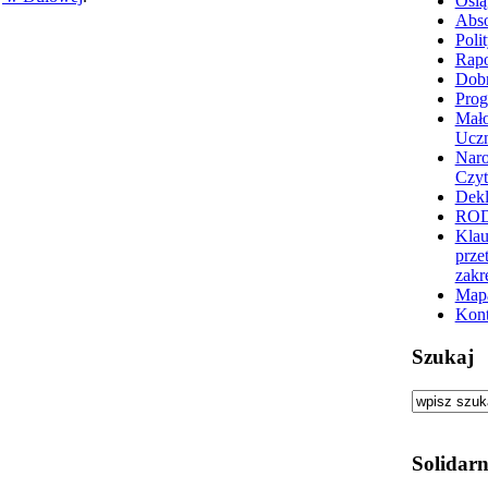
Osią
Abs
Poli
Rapo
Dobr
Prog
Mało
Ucz
Nar
Czyt
Dekl
RO
Klau
prze
zakr
Mapa
Kont
Szukaj
Solidarn