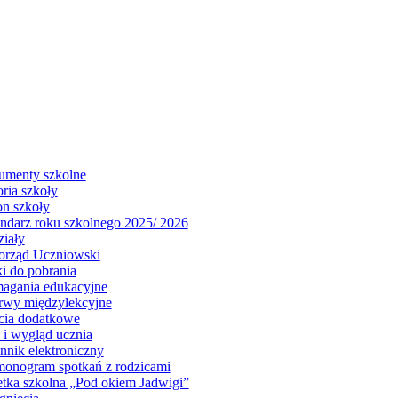
menty szkolne
oria szkoły
on szkoły
ndarz roku szkolnego 2025/ 2026
iały
rząd Uczniowski
i do pobrania
gania edukacyjne
rwy międzylekcyjne
cia dodatkowe
j i wygląd ucznia
nnik elektroniczny
onogram spotkań z rodzicami
tka szkolna „Pod okiem Jadwigi”