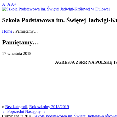
A-
A
A+
Szkoła Podstawowa im. Świętej Jadwigi-K
Home
/
Pamiętamy…
Pamiętamy…
17 września 2018
AGRESJA ZSRR NA POLSKĘ 17
»
Bez kategorii
,
Rok szkolny 2018/2019
←
Poprzedni
Następny
→
Copyright © 2026
Szkoła Podstawowa im. Świętej Jadwigi-Królowe