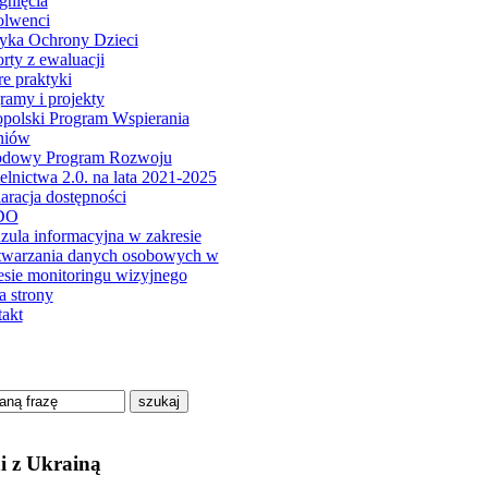
gnięcia
olwenci
tyka Ochrony Dzieci
rty z ewaluacji
e praktyki
ramy i projekty
polski Program Wspierania
niów
odowy Program Rozwoju
elnictwa 2.0. na lata 2021-2025
aracja dostępności
DO
zula informacyjna w zakresie
twarzania danych osobowych w
esie monitoringu wizyjnego
 strony
akt
szukaj
i z Ukrainą