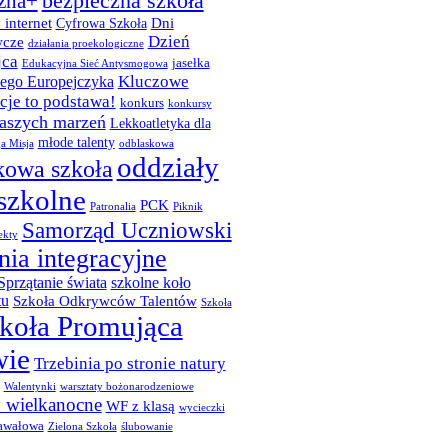
bezpieczna szkoła
zna+
 internet
Dni
Cyfrowa Szkoła
Dzień
cze
działania proekologiczne
jca
jasełka
Edukacyjna Sieć Antysmogowa
Kluczowe
ego Europejczyka
je to podstawa!
konkurs
konkursy
naszych marzeń
Lekkoatletyka dla
młode talenty
a Misja
odblaskowa
oddziały
kowa szkoła
szkolne
PCK
Patronalia
Piknik
Samorząd Uczniowski
ekty
nia integracyjne
Sprzątanie świata
szkolne koło
tu
Szkoła Odkrywców Talentów
Szkoła
koła Promująca
wie
Trzebinia po stronie natury
Walentynki
warsztaty bożonarodzeniowe
y wielkanocne
WF z klasą
wycieczki
awałowa
Zielona Szkoła
ślubowanie