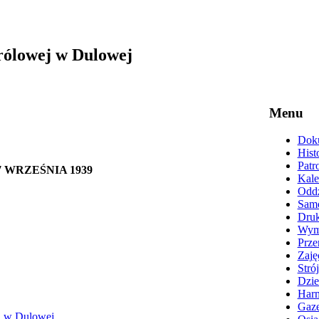
rólowej w Dulowej
Menu
Doku
Hist
Patr
 WRZEŚNIA 1939
Kale
Oddz
Samo
Druk
Wyma
Prze
Zaję
Stró
Dzie
Harm
Gaze
j w Dulowej
.