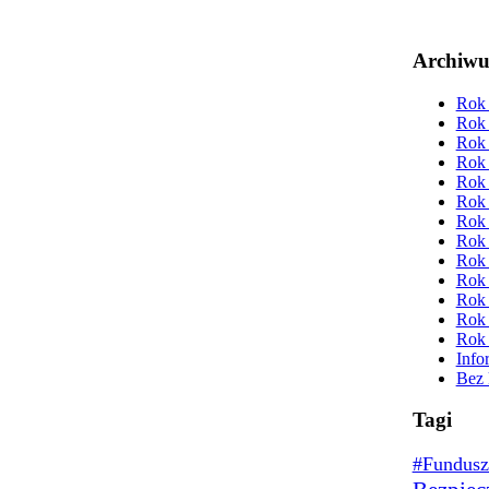
Archiw
Rok 
Rok 
Rok 
Rok 
Rok 
Rok 
Rok 
Rok 
Rok 
Rok 
Rok 
Rok 
Rok 
Info
Bez 
Tagi
#Fundusz