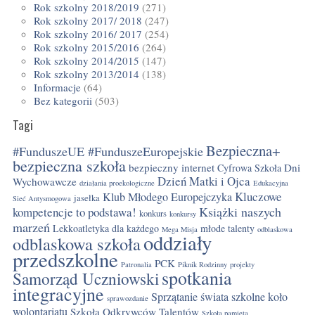
Rok szkolny 2018/2019
(271)
Rok szkolny 2017/ 2018
(247)
Rok szkolny 2016/ 2017
(254)
Rok szkolny 2015/2016
(264)
Rok szkolny 2014/2015
(147)
Rok szkolny 2013/2014
(138)
Informacje
(64)
Bez kategorii
(503)
Tagi
Bezpieczna+
#FunduszeUE #FunduszeEuropejskie
bezpieczna szkoła
bezpieczny internet
Dni
Cyfrowa Szkoła
Dzień Matki i Ojca
Wychowawcze
działania proekologiczne
Edukacyjna
Kluczowe
Klub Młodego Europejczyka
jasełka
Sieć Antysmogowa
Książki naszych
kompetencje to podstawa!
konkurs
konkursy
marzeń
Lekkoatletyka dla każdego
młode talenty
Mega Misja
odblaskowa
oddziały
odblaskowa szkoła
przedszkolne
PCK
Patronalia
Piknik Rodzinny
projekty
spotkania
Samorząd Uczniowski
integracyjne
Sprzątanie świata
szkolne koło
sprawozdanie
wolontariatu
Szkoła Odkrywców Talentów
Szkoła pamięta