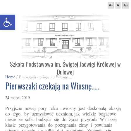
A-
A
A+
Otwórz pasek narzędzi
Szkoła Podstawowa im. Świętej Jadwigi-Królowej w
Dulowej
Home
/
Pierwszaki czekają na Wiosnę…..
Pierwszaki czekają na Wiosnę…..
24 marca 2019
Przyjście nowej pory roku – wiosny jest doskonałą okazją
do tego, by uzmysłowić uczniom, jak wielkie bogactwo
niesie ze sobą budząca się do życia przyroda. W naszej
klasie przygotowania do pożegnania zimy i powitania
wiosny zaczęły się kilka dni wcześniej. Zmieniła się