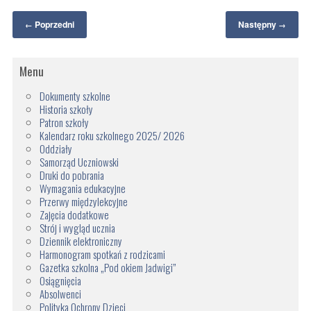
Poprzedni
Następny
←
→
Menu
Dokumenty szkolne
Historia szkoły
Patron szkoły
Kalendarz roku szkolnego 2025/ 2026
Oddziały
Samorząd Uczniowski
Druki do pobrania
Wymagania edukacyjne
Przerwy międzylekcyjne
Zajęcia dodatkowe
Strój i wygląd ucznia
Dziennik elektroniczny
Harmonogram spotkań z rodzicami
Gazetka szkolna „Pod okiem Jadwigi”
Osiągnięcia
Absolwenci
Polityka Ochrony Dzieci