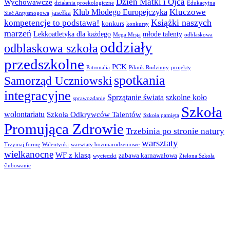
Dzień Matki i Ojca
Wychowawcze
działania proekologiczne
Edukacyjna
Kluczowe
Klub Młodego Europejczyka
jasełka
Sieć Antysmogowa
Książki naszych
kompetencje to podstawa!
konkurs
konkursy
marzeń
Lekkoatletyka dla każdego
młode talenty
Mega Misja
odblaskowa
oddziały
odblaskowa szkoła
przedszkolne
PCK
Patronalia
Piknik Rodzinny
projekty
spotkania
Samorząd Uczniowski
integracyjne
Sprzątanie świata
szkolne koło
sprawozdanie
Szkoła
wolontariatu
Szkoła Odkrywców Talentów
Szkoła pamięta
Promująca Zdrowie
Trzebinia po stronie natury
warsztaty
Trzymaj formę
Walentynki
warsztaty bożonarodzeniowe
wielkanocne
WF z klasą
zabawa karnawałowa
wycieczki
Zielona Szkoła
ślubowanie