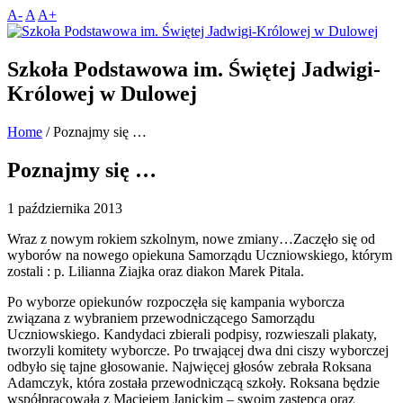
A-
A
A+
Szkoła Podstawowa im. Świętej Jadwigi-
Królowej w Dulowej
Home
/
Poznajmy się …
Poznajmy się …
1 października 2013
Wraz z nowym rokiem szkolnym, nowe zmiany…Zaczęło się od
wyborów na nowego opiekuna Samorządu Uczniowskiego, którym
zostali : p. Lilianna Ziajka oraz diakon Marek Pitala.
Po wyborze opiekunów rozpoczęła się kampania wyborcza
związana z wybraniem przewodniczącego Samorządu
Uczniowskiego. Kandydaci zbierali podpisy, rozwieszali plakaty,
tworzyli komitety wyborcze. Po trwającej dwa dni ciszy wyborczej
odbyło się tajne głosowanie. Najwięcej głosów zebrała Roksana
Adamczyk, która została przewodniczącą szkoły. Roksana będzie
współpracowała z Maciejem Janickim – swoim zastępcą oraz