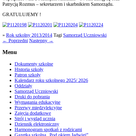
Patrycją Rozmus – sekretarzem i skarbnikiem Samorządu.
GRATULUJEMY !
»
Rok szkolny 2013/2014
Tagi
Samorząd Uczniowski
←
Poprzedni
Następny
→
Menu
Dokumenty szkolne
Historia szkoły
Patron szkoły
Kalendarz roku szkolnego 2025/ 2026
Oddziały
Samorząd Uczniowski
Druki do pobrania
Wymagania edukacyjne
Przerwy międzylekcyjne
Zajęcia dodatkowe
Strój i wygląd ucznia
Dziennik elektroniczny
Harmonogram spotkań z rodzicami
Gazetka szkolna „Pod okiem Jadwigi”