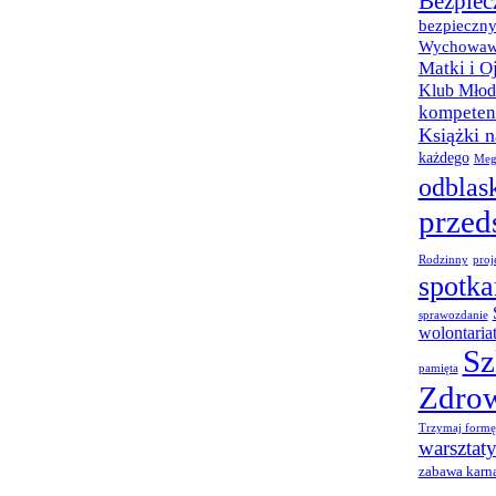
Bezpiec
bezpieczny
Wychowaw
Matki i O
Klub Młod
kompetenc
Książki 
każdego
Meg
odblas
przed
Rodzinny
proj
spotka
sprawozdanie
wolontaria
Sz
pamięta
Zdro
Trzymaj formę
warsztat
zabawa karn