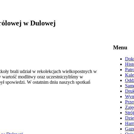
rólowej w Dulowej
Menu
Doku
Hist
Patr
oły brali udział w rekolekcjach wielkopostnych w
Kale
 wartość modlitwy oraz uczestniczyliśmy w
Oddz
ył spowiedzi. W ostatnim dniu naszych spotkań
Samo
Druk
Wyma
Prze
Zaję
Stró
Dzie
Harm
Gaze