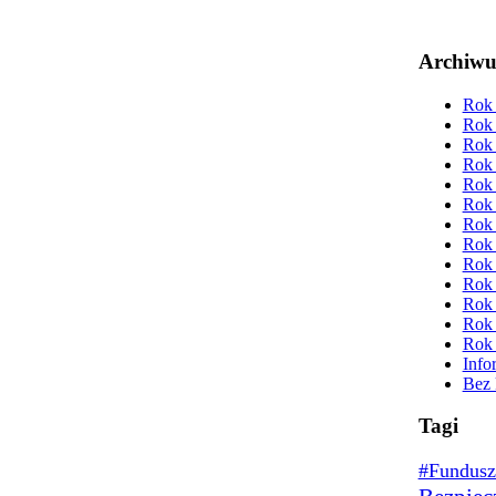
Archiw
Rok 
Rok 
Rok 
Rok 
Rok 
Rok 
Rok 
Rok 
Rok 
Rok 
Rok 
Rok 
Rok 
Info
Bez 
Tagi
#Fundusz