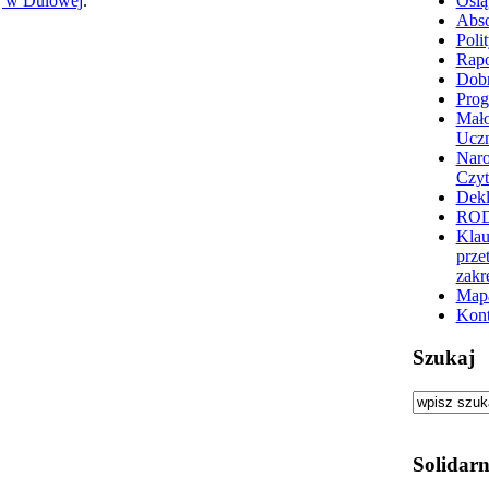
j w Dulowej
.
Osią
Abs
Poli
Rapo
Dobr
Prog
Mało
Ucz
Nar
Czyt
Dekl
RO
Klau
prze
zakr
Mapa
Kont
Szukaj
Solidarn