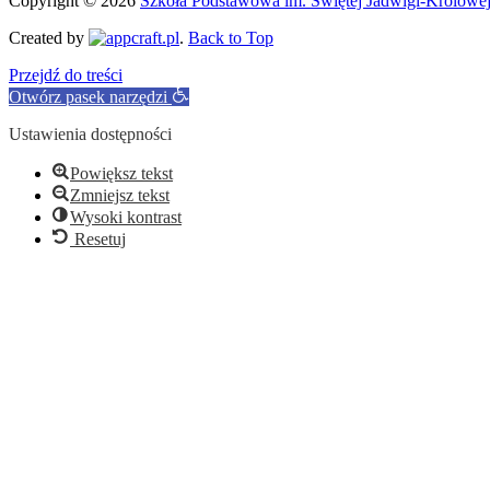
Copyright © 2026
Szkoła Podstawowa im. Świętej Jadwigi-Królowe
Created by
.
Back to Top
Przejdź do treści
Otwórz pasek narzędzi
Ustawienia dostępności
Powiększ tekst
Zmniejsz tekst
Wysoki kontrast
Resetuj