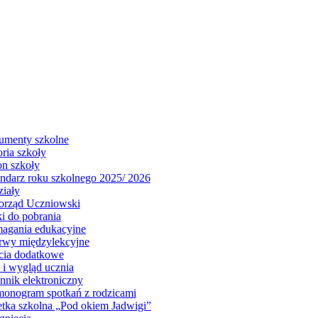
menty szkolne
oria szkoły
on szkoły
ndarz roku szkolnego 2025/ 2026
iały
rząd Uczniowski
i do pobrania
gania edukacyjne
rwy międzylekcyjne
cia dodatkowe
j i wygląd ucznia
nnik elektroniczny
onogram spotkań z rodzicami
tka szkolna „Pod okiem Jadwigi”