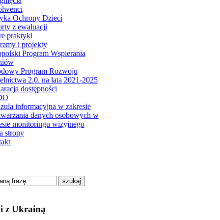
gnięcia
olwenci
tyka Ochrony Dzieci
rty z ewaluacji
e praktyki
ramy i projekty
polski Program Wspierania
niów
odowy Program Rozwoju
elnictwa 2.0. na lata 2021-2025
aracja dostępności
DO
zula informacyjna w zakresie
twarzania danych osobowych w
esie monitoringu wizyjnego
 strony
akt
szukaj
i z Ukrainą