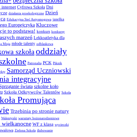
bezpieczna szkoła
zna+
 internet
Dni
Cyfrowa Szkoła
Dzień
cze
działania proekologiczne
jca
jasełka
Edukacyjna Sieć Antysmogowa
Kluczowe
ego Europejczyka
je to podstawa!
konkurs
konkursy
naszych marzeń
Lekkoatletyka dla
młode talenty
a Misja
odblaskowa
oddziały
kowa szkoła
szkolne
PCK
Patronalia
Piknik
Samorząd Uczniowski
ekty
nia integracyjne
Sprzątanie świata
szkolne koło
tu
Szkoła Odkrywców Talentów
Szkoła
koła Promująca
wie
Trzebinia po stronie natury
Walentynki
warsztaty bożonarodzeniowe
y wielkanocne
WF z klasą
wycieczki
awałowa
Zielona Szkoła
ślubowanie