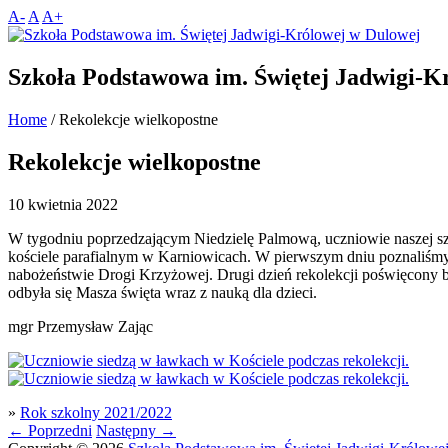
A-
A
A+
Szkoła Podstawowa im. Świętej Jadwigi-K
Home
/
Rekolekcje wielkopostne
Rekolekcje wielkopostne
10 kwietnia 2022
W tygodniu poprzedzającym Niedzielę Palmową, uczniowie naszej szk
kościele parafialnym w Karniowicach. W pierwszym dniu poznaliśmy
nabożeństwie Drogi Krzyżowej. Drugi dzień rekolekcji poświęcony b
odbyła się Masza święta wraz z nauką dla dzieci.
mgr Przemysław Zając
»
Rok szkolny 2021/2022
←
Poprzedni
Następny
→