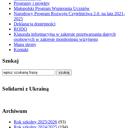
Programy i projekty
Małopolski Program Wspierania Uczniów
Narodowy Program Rozwoju Czytelnictwa 2.0. na lata 2021-
2025
Deklaracja dostępności
RODO
Klauzula informacyjna w zakresie przetwarzania danych
osobowych w zakresie monitoringu wizyjnego
Mapa strony
Kontakt
Szukaj
szukaj
Solidarni z Ukrainą
Archiwum
Rok szkolny 2025/2026
(93)
Rok szkolny 2024/2025
(194)