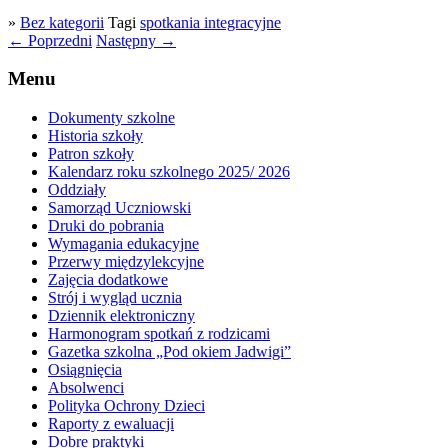
»
Bez kategorii
Tagi
spotkania integracyjne
←
Poprzedni
Następny
→
Menu
Dokumenty szkolne
Historia szkoły
Patron szkoły
Kalendarz roku szkolnego 2025/ 2026
Oddziały
Samorząd Uczniowski
Druki do pobrania
Wymagania edukacyjne
Przerwy międzylekcyjne
Zajęcia dodatkowe
Strój i wygląd ucznia
Dziennik elektroniczny
Harmonogram spotkań z rodzicami
Gazetka szkolna „Pod okiem Jadwigi”
Osiągnięcia
Absolwenci
Polityka Ochrony Dzieci
Raporty z ewaluacji
Dobre praktyki