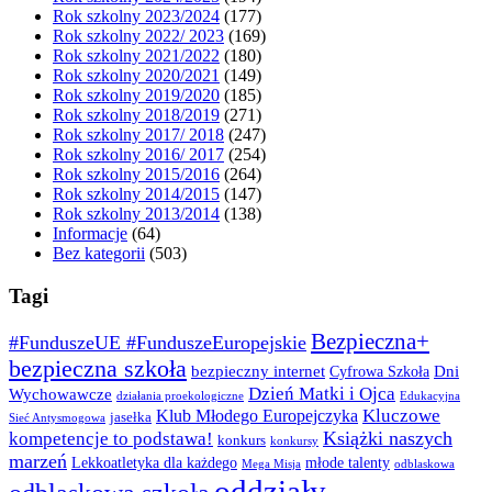
Rok szkolny 2023/2024
(177)
Rok szkolny 2022/ 2023
(169)
Rok szkolny 2021/2022
(180)
Rok szkolny 2020/2021
(149)
Rok szkolny 2019/2020
(185)
Rok szkolny 2018/2019
(271)
Rok szkolny 2017/ 2018
(247)
Rok szkolny 2016/ 2017
(254)
Rok szkolny 2015/2016
(264)
Rok szkolny 2014/2015
(147)
Rok szkolny 2013/2014
(138)
Informacje
(64)
Bez kategorii
(503)
Tagi
Bezpieczna+
#FunduszeUE #FunduszeEuropejskie
bezpieczna szkoła
bezpieczny internet
Dni
Cyfrowa Szkoła
Dzień Matki i Ojca
Wychowawcze
działania proekologiczne
Edukacyjna
Kluczowe
Klub Młodego Europejczyka
jasełka
Sieć Antysmogowa
Książki naszych
kompetencje to podstawa!
konkurs
konkursy
marzeń
Lekkoatletyka dla każdego
młode talenty
Mega Misja
odblaskowa
oddziały