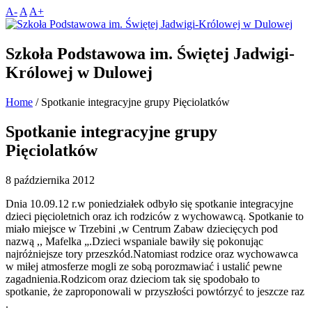
A-
A
A+
Szkoła Podstawowa im. Świętej Jadwigi-
Królowej w Dulowej
Home
/
Spotkanie integracyjne grupy Pięciolatków
Spotkanie integracyjne grupy
Pięciolatków
8 października 2012
Dnia 10.09.12 r.w poniedziałek odbyło się spotkanie integracyjne
dzieci pięcioletnich oraz ich rodziców z wychowawcą. Spotkanie to
miało miejsce w Trzebini ,w Centrum Zabaw dziecięcych pod
nazwą ,, Mafelka „.
Dzieci wspaniale bawiły się pokonując
najróżniejsze tory przeszkód.Natomiast rodzice oraz wychowawca
w miłej atmosferze mogli ze sobą porozmawiać i ustalić pewne
zagadnienia.Rodzicom oraz dzieciom tak się spodobało to
spotkanie, że zaproponowali w przyszłości powtórzyć to jeszcze raz
.