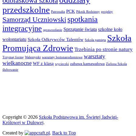
odblaskowa szkoła
przedszkolne
PCK
Patronalia
Piknik Rodzinny
projekty
spotkania
Samorząd Uczniowski
integracyjne
Sprzątanie świata
szkolne koło
sprawozdanie
Szkoła
wolontariatu
Szkoła Odkrywców Talentów
Szkoła pamięta
Promująca Zdrowie
Trzebinia po stronie natury
warsztaty
Trzymaj formę
Walentynki
warsztaty bożonarodzeniowe
wielkanocne
WF z klasą
zabawa karnawałowa
wycieczki
Zielona Szkoła
ślubowanie
Copyright © 2026
Szkoła Podstawowa im. Świętej Jadwigi-
Królowej w Dulowej
.
Created by
.
Back to Top