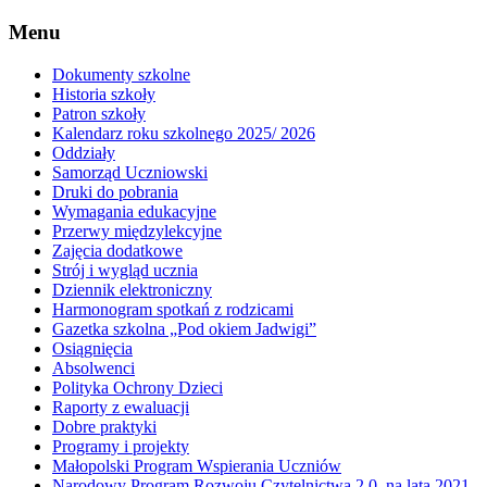
Menu
Dokumenty szkolne
Historia szkoły
Patron szkoły
Kalendarz roku szkolnego 2025/ 2026
Oddziały
Samorząd Uczniowski
Druki do pobrania
Wymagania edukacyjne
Przerwy międzylekcyjne
Zajęcia dodatkowe
Strój i wygląd ucznia
Dziennik elektroniczny
Harmonogram spotkań z rodzicami
Gazetka szkolna „Pod okiem Jadwigi”
Osiągnięcia
Absolwenci
Polityka Ochrony Dzieci
Raporty z ewaluacji
Dobre praktyki
Programy i projekty
Małopolski Program Wspierania Uczniów
Narodowy Program Rozwoju Czytelnictwa 2.0. na lata 2021-