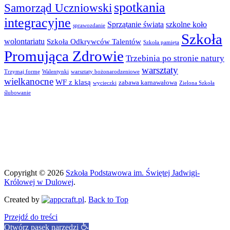
spotkania
Samorząd Uczniowski
integracyjne
Sprzątanie świata
szkolne koło
sprawozdanie
Szkoła
wolontariatu
Szkoła Odkrywców Talentów
Szkoła pamięta
Promująca Zdrowie
Trzebinia po stronie natury
warsztaty
Trzymaj formę
Walentynki
warsztaty bożonarodzeniowe
wielkanocne
WF z klasą
zabawa karnawałowa
wycieczki
Zielona Szkoła
ślubowanie
Copyright © 2026
Szkoła Podstawowa im. Świętej Jadwigi-
Królowej w Dulowej
.
Created by
.
Back to Top
Przejdź do treści
Otwórz pasek narzędzi