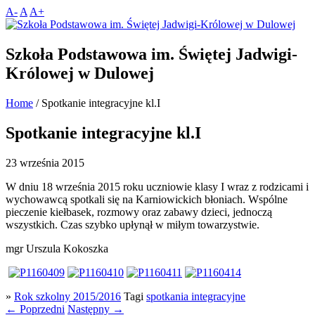
A-
A
A+
Szkoła Podstawowa im. Świętej Jadwigi-
Królowej w Dulowej
Home
/
Spotkanie integracyjne kl.I
Spotkanie integracyjne kl.I
23 września 2015
W dniu 18 września 2015 roku uczniowie klasy I wraz z rodzicami i
wychowawcą spotkali się na Karniowickich błoniach. Wspólne
pieczenie kiełbasek, rozmowy oraz zabawy dzieci, jednoczą
wszystkich. Czas szybko upłynął w miłym towarzystwie.
mgr Urszula Kokoszka
»
Rok szkolny 2015/2016
Tagi
spotkania integracyjne
←
Poprzedni
Następny
→