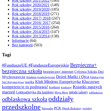
Rok szkolny 2021/2022
(180)
Rok szkolny 2020/2021
(149)
Rok szkolny 2019/2020
(185)
Rok szkolny 2018/2019
(271)
Rok szkolny 2017/ 2018
(247)
Rok szkolny 2016/ 2017
(254)
Rok szkolny 2015/2016
(264)
Rok szkolny 2014/2015
(147)
Rok szkolny 2013/2014
(138)
Informacje
(64)
Bez kategorii
(503)
Tagi
Bezpieczna+
#FunduszeUE #FunduszeEuropejskie
bezpieczna szkoła
bezpieczny internet
Dni
Cyfrowa Szkoła
Dzień Matki i Ojca
Wychowawcze
działania proekologiczne
Edukacyjna
Kluczowe
Klub Młodego Europejczyka
jasełka
Sieć Antysmogowa
Książki naszych
kompetencje to podstawa!
konkurs
konkursy
marzeń
Lekkoatletyka dla każdego
młode talenty
Mega Misja
odblaskowa
oddziały
odblaskowa szkoła
przedszkolne
PCK
Patronalia
Piknik Rodzinny
projekty