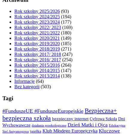
Rok szkolny 2025/2026
(93)
Rok szkolny 2024/2025
(194)
Rok szkolny 2023/2024
(177)
Rok szkolny 2022/ 2023
(169)
Rok szkolny 2021/2022
(180)
Rok szkolny 2020/2021
(149)
Rok szkolny 2019/2020
(185)
Rok szkolny 2018/2019
(271)
Rok szkolny 2017/ 2018
(247)
Rok szkolny 2016/ 2017
(254)
Rok szkolny 2015/2016
(264)
Rok szkolny 2014/2015
(147)
Rok szkolny 2013/2014
(138)
Informacje
(64)
Bez kategorii
(503)
Tagi
Bezpieczna+
#FunduszeUE #FunduszeEuropejskie
bezpieczna szkoła
bezpieczny internet
Dni
Cyfrowa Szkoła
Dzień Matki i Ojca
Wychowawcze
działania proekologiczne
Edukacyjna
Kluczowe
Klub Młodego Europejczyka
jasełka
Sieć Antysmogowa