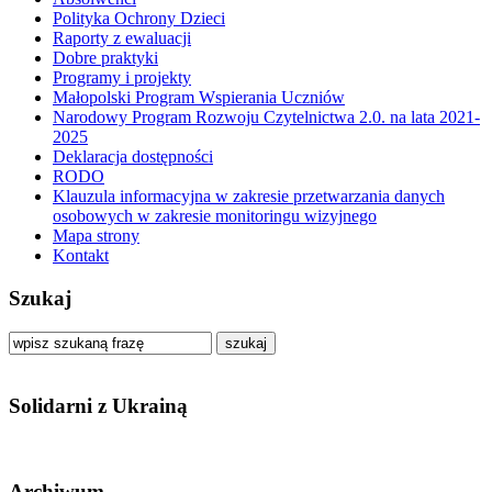
Polityka Ochrony Dzieci
Raporty z ewaluacji
Dobre praktyki
Programy i projekty
Małopolski Program Wspierania Uczniów
Narodowy Program Rozwoju Czytelnictwa 2.0. na lata 2021-
2025
Deklaracja dostępności
RODO
Klauzula informacyjna w zakresie przetwarzania danych
osobowych w zakresie monitoringu wizyjnego
Mapa strony
Kontakt
Szukaj
szukaj
Solidarni z Ukrainą
Archiwum