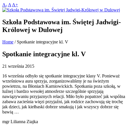
A-
A
A+
Szkoła Podstawowa im. Świętej Jadwigi-
Królowej w Dulowej
Home
/
Spotkanie integracyjne kl. V
Spotkanie integracyjne kl. V
21 września 2015
16 września odbyło się spotkanie integracyjne klasy V. Ponieważ
wrześniowa aura sprzyja, zorganizowaliśmy je na świeżym
powietrzu, na Błoniach Karniowickich. Spotkania poza szkołą, w
luźnej i bardzo wesołej atmosferze szczególnie sprzyjają
nawiązywaniu przyjaznych relacji. Miło było popatrzeć jak wspólna
zabawa zacieśnia więzi przyjaźni, jak rodzice zachowują się trochę
jak dzieci, jak kiełbaski dobrze smakują i jak wszyscy dobrze się
bawią …
mgr Lilianna Ziajka