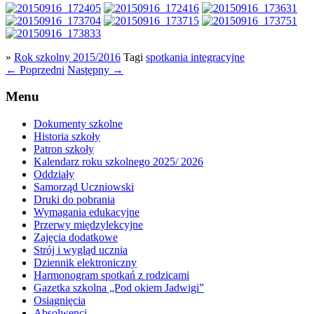
»
Rok szkolny 2015/2016
Tagi
spotkania integracyjne
←
Poprzedni
Następny
→
Menu
Dokumenty szkolne
Historia szkoły
Patron szkoły
Kalendarz roku szkolnego 2025/ 2026
Oddziały
Samorząd Uczniowski
Druki do pobrania
Wymagania edukacyjne
Przerwy międzylekcyjne
Zajęcia dodatkowe
Strój i wygląd ucznia
Dziennik elektroniczny
Harmonogram spotkań z rodzicami
Gazetka szkolna „Pod okiem Jadwigi”
Osiągnięcia
Absolwenci