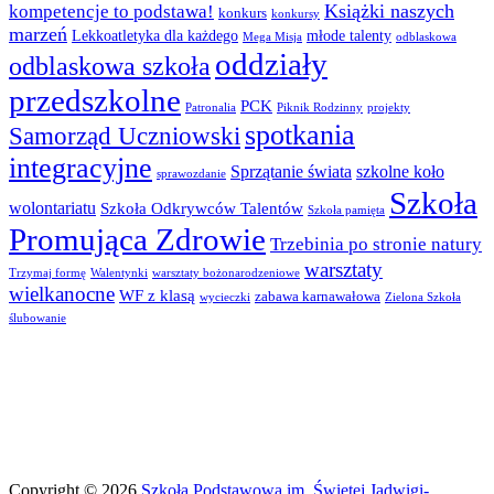
Książki naszych
kompetencje to podstawa!
konkurs
konkursy
marzeń
Lekkoatletyka dla każdego
młode talenty
Mega Misja
odblaskowa
oddziały
odblaskowa szkoła
przedszkolne
PCK
Patronalia
Piknik Rodzinny
projekty
spotkania
Samorząd Uczniowski
integracyjne
Sprzątanie świata
szkolne koło
sprawozdanie
Szkoła
wolontariatu
Szkoła Odkrywców Talentów
Szkoła pamięta
Promująca Zdrowie
Trzebinia po stronie natury
warsztaty
Trzymaj formę
Walentynki
warsztaty bożonarodzeniowe
wielkanocne
WF z klasą
zabawa karnawałowa
wycieczki
Zielona Szkoła
ślubowanie
Copyright © 2026
Szkoła Podstawowa im. Świętej Jadwigi-