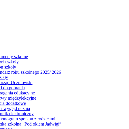
menty szkolne
oria szkoły
on szkoły
ndarz roku szkolnego 2025/ 2026
iały
rząd Uczniowski
i do pobrania
gania edukacyjne
rwy międzylekcyjne
cia dodatkowe
j i wygląd ucznia
nnik elektroniczny
onogram spotkań z rodzicami
tka szkolna „Pod okiem Jadwigi”