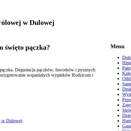
rólowej w Dulowej
Menu
ło święto pączka?
Doku
Hist
Patr
o pączka. Degustacja pączków, faworków i pysznych
Kale
 przygotowanie
wspaniałych wypieków
Rodzicom i
Oddz
Samo
Druk
Wyma
Prze
Zaję
Stró
Dzie
j w Dulowej
.
Harm
Gaze