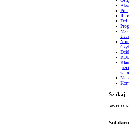
Osią
Abs
Poli
Rapo
Dobr
Prog
Mało
Ucz
Nar
Czyt
Dekl
RO
Klau
prze
zakr
Mapa
Kont
Szukaj
Solidarn