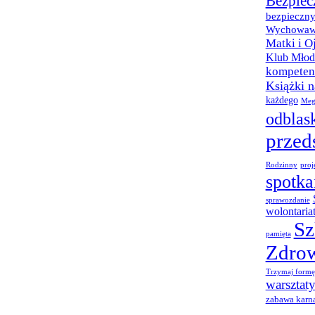
Bezpiec
bezpieczny
Wychowaw
Matki i O
Klub Młod
kompetenc
Książki 
każdego
Meg
odblas
przed
Rodzinny
proj
spotka
sprawozdanie
wolontaria
Sz
pamięta
Zdro
Trzymaj formę
warsztat
zabawa karn