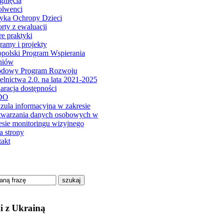
gnięcia
olwenci
tyka Ochrony Dzieci
rty z ewaluacji
e praktyki
ramy i projekty
polski Program Wspierania
niów
odowy Program Rozwoju
elnictwa 2.0. na lata 2021-2025
aracja dostępności
DO
zula informacyjna w zakresie
twarzania danych osobowych w
esie monitoringu wizyjnego
 strony
akt
szukaj
i z Ukrainą