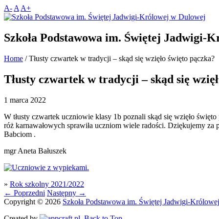
A-
A
A+
Szkoła Podstawowa im. Świętej Jadwigi-K
Home
/
Tłusty czwartek w tradycji – skąd się wzięło święto pączka?
Tłusty czwartek w tradycji – skąd się wzię
1 marca 2022
W tłusty czwartek uczniowie klasy 1b poznali skąd się wzięło święt
róż karnawałowych sprawiła uczniom wiele radości. Dziękujemy za
Babciom .
mgr Aneta Bałuszek
»
Rok szkolny 2021/2022
←
Poprzedni
Następny
→
Copyright © 2026
Szkoła Podstawowa im. Świętej Jadwigi-Królowe
Created by
.
Back to Top