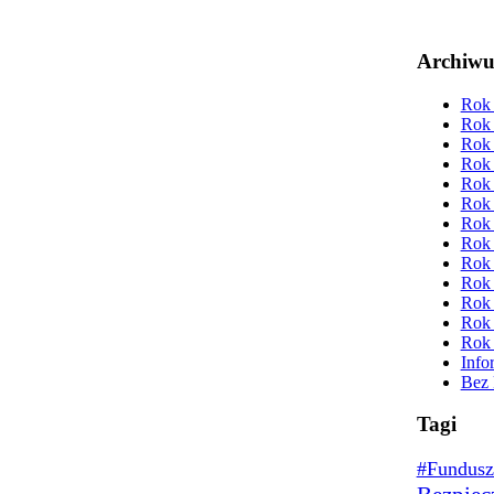
Archiw
Rok 
Rok 
Rok 
Rok 
Rok 
Rok 
Rok 
Rok 
Rok 
Rok 
Rok 
Rok 
Rok 
Info
Bez 
Tagi
#Fundusz