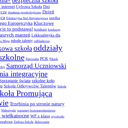
bezpieczna szkoła
zna+
 internet
Dni
Cyfrowa Szkoła
Dzień
cze
działania proekologiczne
jca
jasełka
Edukacyjna Sieć Antysmogowa
Kluczowe
ego Europejczyka
je to podstawa!
konkurs
konkursy
naszych marzeń
Lekkoatletyka dla
młode talenty
a Misja
odblaskowa
oddziały
kowa szkoła
szkolne
PCK
Patronalia
Piknik
Samorząd Uczniowski
ekty
nia integracyjne
Sprzątanie świata
szkolne koło
tu
Szkoła Odkrywców Talentów
Szkoła
koła Promująca
wie
Trzebinia po stronie natury
Walentynki
warsztaty bożonarodzeniowe
y wielkanocne
WF z klasą
wycieczki
awałowa
Zielona Szkoła
ślubowanie