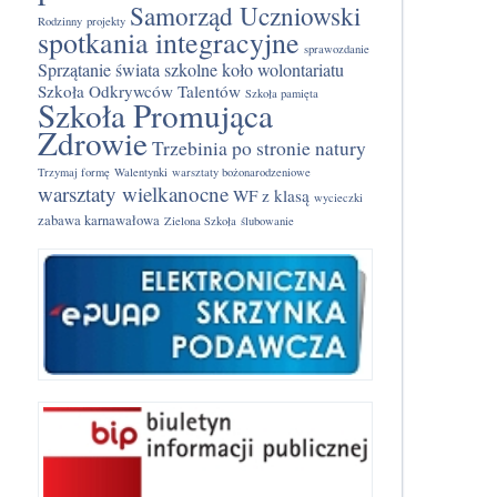
Samorząd Uczniowski
Rodzinny
projekty
spotkania integracyjne
sprawozdanie
Sprzątanie świata
szkolne koło wolontariatu
Szkoła Odkrywców Talentów
Szkoła pamięta
Szkoła Promująca
Zdrowie
Trzebinia po stronie natury
Trzymaj formę
Walentynki
warsztaty bożonarodzeniowe
warsztaty wielkanocne
WF z klasą
wycieczki
zabawa karnawałowa
Zielona Szkoła
ślubowanie