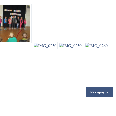
Następny
→