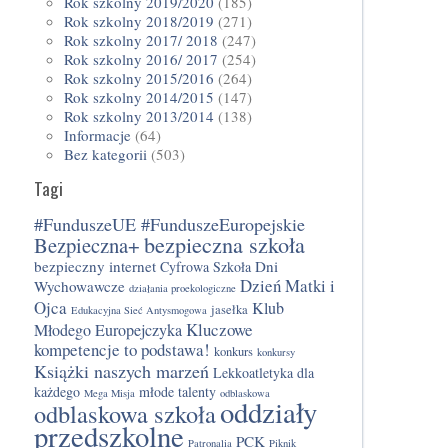
Rok szkolny 2019/2020
(185)
Rok szkolny 2018/2019
(271)
Rok szkolny 2017/ 2018
(247)
Rok szkolny 2016/ 2017
(254)
Rok szkolny 2015/2016
(264)
Rok szkolny 2014/2015
(147)
Rok szkolny 2013/2014
(138)
Informacje
(64)
Bez kategorii
(503)
Tagi
#FunduszeUE #FunduszeEuropejskie
bezpieczna szkoła
Bezpieczna+
bezpieczny internet
Dni
Cyfrowa Szkoła
Dzień Matki i
Wychowawcze
działania proekologiczne
Ojca
Klub
jasełka
Edukacyjna Sieć Antysmogowa
Kluczowe
Młodego Europejczyka
kompetencje to podstawa!
konkurs
konkursy
Książki naszych marzeń
Lekkoatletyka dla
każdego
młode talenty
Mega Misja
odblaskowa
oddziały
odblaskowa szkoła
przedszkolne
PCK
Patronalia
Piknik