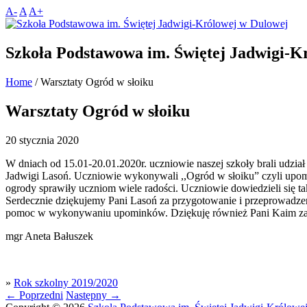
A-
A
A+
Szkoła Podstawowa im. Świętej Jadwigi-K
Home
/
Warsztaty Ogród w słoiku
Warsztaty Ogród w słoiku
20 stycznia 2020
W dniach od 15.01-20.01.2020r. uczniowie naszej szkoły brali udzia
Jadwigi Lasoń. Uczniowie wykonywali ,,Ogród w słoiku” czyli upom
ogrody sprawiły uczniom wiele radości. Uczniowie dowiedzieli się ta
Serdecznie dziękujemy Pani Lasoń za przygotowanie i przeprowadze
pomoc w wykonywaniu upominków. Dziękuję również Pani Kaim za 
mgr Aneta Bałuszek
»
Rok szkolny 2019/2020
←
Poprzedni
Następny
→