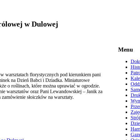
rólowej w Dulowej
Menu
Doku
Hist
Patr
ł w warsztatach florystycznych pod kierunkiem pani
Kale
inek na Dzień Babci i Dziadka. Miniaturowe
Oddz
kże o roślinach, które można uprawiać w ogrodzie.
Samo
nie warsztatów oraz Pani Lewandowskiej – Janik za
Druk
zamówienie słoiczków na warsztaty.
Wyma
Prze
Zaję
Stró
Dzie
Harm
Gaze