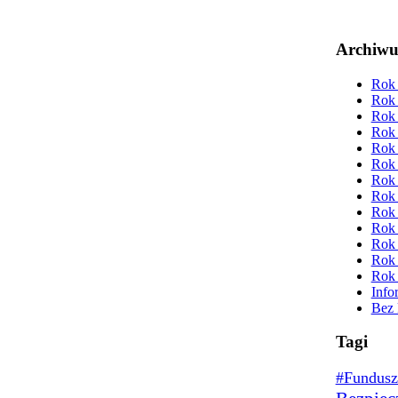
Archiw
Rok 
Rok 
Rok 
Rok 
Rok 
Rok 
Rok 
Rok 
Rok 
Rok 
Rok 
Rok 
Rok 
Info
Bez 
Tagi
#Fundusz