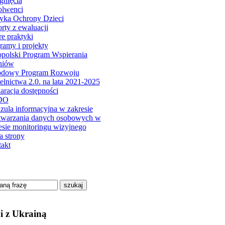
gnięcia
olwenci
tyka Ochrony Dzieci
rty z ewaluacji
e praktyki
ramy i projekty
polski Program Wspierania
niów
odowy Program Rozwoju
elnictwa 2.0. na lata 2021-2025
aracja dostępności
DO
zula informacyjna w zakresie
twarzania danych osobowych w
esie monitoringu wizyjnego
 strony
akt
szukaj
i z Ukrainą