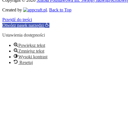
Copyright © 2026
Szkoła Podstawowa im. Świętej Jadwigi-Królowe
Created by
.
Back to Top
Przejdź do treści
Otwórz pasek narzędzi
Ustawienia dostępności
Powiększ tekst
Zmniejsz tekst
Wysoki kontrast
Resetuj