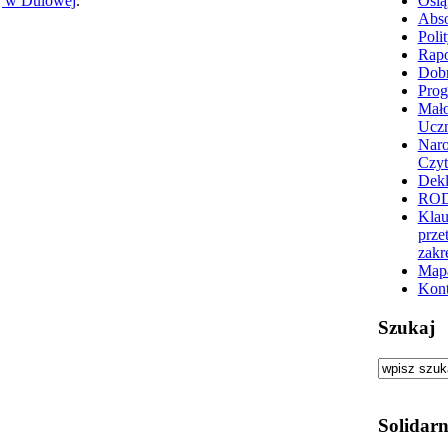
j w Dulowej
.
Osią
Abs
Poli
Rapo
Dobr
Prog
Mało
Ucz
Nar
Czyt
Dekl
RO
Klau
prze
zakr
Mapa
Kont
Szukaj
Solidarn