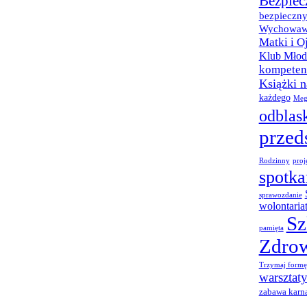
Bezpiec
bezpieczny
Wychowaw
Matki i O
Klub Młod
kompetenc
Książki 
każdego
Meg
odblas
przed
Rodzinny
proj
spotka
sprawozdanie
wolontaria
Sz
pamięta
Zdro
Trzymaj formę
warsztat
zabawa karn