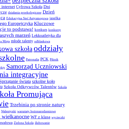
bezpieczna szkoła
zna+
 internet
Dni
Cyfrowa Szkoła
Dzień
cze
działania proekologiczne
jca
jasełka
Edukacyjna Sieć Antysmogowa
Kluczowe
ego Europejczyka
je to podstawa!
konkurs
konkursy
naszych marzeń
Lekkoatletyka dla
młode talenty
a Misja
odblaskowa
oddziały
kowa szkoła
szkolne
PCK
Patronalia
Piknik
Samorząd Uczniowski
ekty
nia integracyjne
Sprzątanie świata
szkolne koło
tu
Szkoła Odkrywców Talentów
Szkoła
koła Promująca
wie
Trzebinia po stronie natury
Walentynki
warsztaty bożonarodzeniowe
y wielkanocne
WF z klasą
wycieczki
awałowa
Zielona Szkoła
ślubowanie