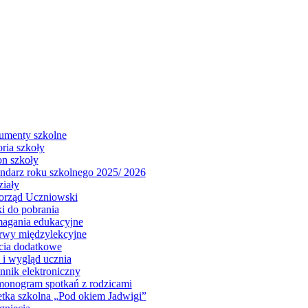
menty szkolne
oria szkoły
on szkoły
ndarz roku szkolnego 2025/ 2026
iały
rząd Uczniowski
i do pobrania
gania edukacyjne
rwy międzylekcyjne
cia dodatkowe
j i wygląd ucznia
nnik elektroniczny
onogram spotkań z rodzicami
tka szkolna „Pod okiem Jadwigi”