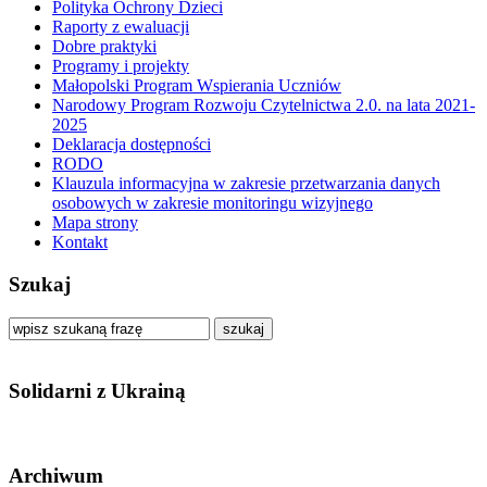
Polityka Ochrony Dzieci
Raporty z ewaluacji
Dobre praktyki
Programy i projekty
Małopolski Program Wspierania Uczniów
Narodowy Program Rozwoju Czytelnictwa 2.0. na lata 2021-
2025
Deklaracja dostępności
RODO
Klauzula informacyjna w zakresie przetwarzania danych
osobowych w zakresie monitoringu wizyjnego
Mapa strony
Kontakt
Szukaj
szukaj
Solidarni z Ukrainą
Archiwum