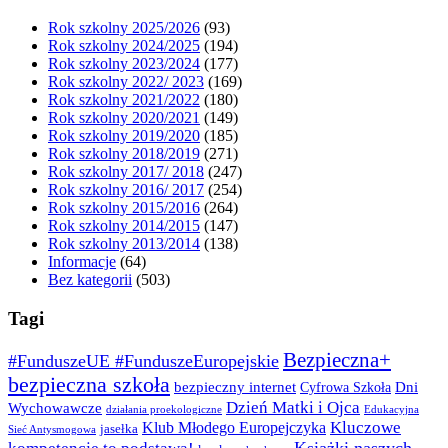
Rok szkolny 2025/2026
(93)
Rok szkolny 2024/2025
(194)
Rok szkolny 2023/2024
(177)
Rok szkolny 2022/ 2023
(169)
Rok szkolny 2021/2022
(180)
Rok szkolny 2020/2021
(149)
Rok szkolny 2019/2020
(185)
Rok szkolny 2018/2019
(271)
Rok szkolny 2017/ 2018
(247)
Rok szkolny 2016/ 2017
(254)
Rok szkolny 2015/2016
(264)
Rok szkolny 2014/2015
(147)
Rok szkolny 2013/2014
(138)
Informacje
(64)
Bez kategorii
(503)
Tagi
Bezpieczna+
#FunduszeUE #FunduszeEuropejskie
bezpieczna szkoła
bezpieczny internet
Dni
Cyfrowa Szkoła
Dzień Matki i Ojca
Wychowawcze
działania proekologiczne
Edukacyjna
Kluczowe
Klub Młodego Europejczyka
jasełka
Sieć Antysmogowa
Książki naszych