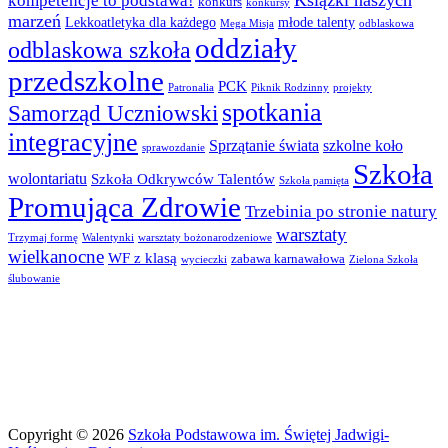
kompetencje to podstawa!
konkurs
konkursy
marzeń
Lekkoatletyka dla każdego
młode talenty
Mega Misja
odblaskowa
oddziały
odblaskowa szkoła
przedszkolne
PCK
Patronalia
Piknik Rodzinny
projekty
spotkania
Samorząd Uczniowski
integracyjne
Sprzątanie świata
szkolne koło
sprawozdanie
Szkoła
wolontariatu
Szkoła Odkrywców Talentów
Szkoła pamięta
Promująca Zdrowie
Trzebinia po stronie natury
warsztaty
Trzymaj formę
Walentynki
warsztaty bożonarodzeniowe
wielkanocne
WF z klasą
zabawa karnawałowa
wycieczki
Zielona Szkoła
ślubowanie
Copyright © 2026
Szkoła Podstawowa im. Świętej Jadwigi-