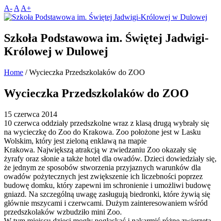
A-
A
A+
Szkoła Podstawowa im. Świętej Jadwigi-
Królowej w Dulowej
Home
/
Wycieczka Przedszkolaków do ZOO
Wycieczka Przedszkolaków do ZOO
15 czerwca 2014
10 czerwca oddziały przedszkolne wraz z klasą drugą wybrały się
na wycieczkę do Zoo do Krakowa. Zoo położone jest w Lasku
Wolskim, który jest zieloną enklawą na mapie
Krakowa. Największą atrakcją w zwiedzaniu Zoo okazały się
żyrafy oraz słonie a także hotel dla owadów. Dzieci dowiedziały się,
że jednym ze sposobów stworzenia przyjaznych warunków dla
owadów pożytecznych jest zwiększenie ich liczebności poprzez
budowę domku, który zapewni im schronienie i umożliwi budowę
gniazd. Na szczególną uwagę zasługują biedronki, które żywią się
głównie mszycami i czerwcami. Dużym zainteresowaniem wśród
przedszkolaków wzbudziło mini Zoo.
W tym miejscu dzieci mogły pogłaskać i nakarmić różne zwierzęta