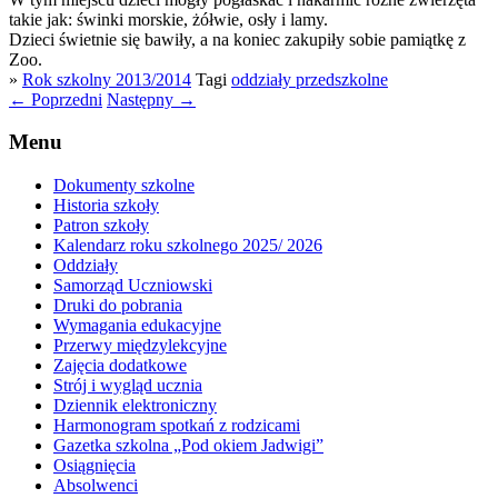
takie jak: świnki morskie, żółwie, osły i lamy.
Dzieci świetnie się bawiły, a na koniec zakupiły sobie pamiątkę z
Zoo.
»
Rok szkolny 2013/2014
Tagi
oddziały przedszkolne
←
Poprzedni
Następny
→
Menu
Dokumenty szkolne
Historia szkoły
Patron szkoły
Kalendarz roku szkolnego 2025/ 2026
Oddziały
Samorząd Uczniowski
Druki do pobrania
Wymagania edukacyjne
Przerwy międzylekcyjne
Zajęcia dodatkowe
Strój i wygląd ucznia
Dziennik elektroniczny
Harmonogram spotkań z rodzicami
Gazetka szkolna „Pod okiem Jadwigi”
Osiągnięcia
Absolwenci