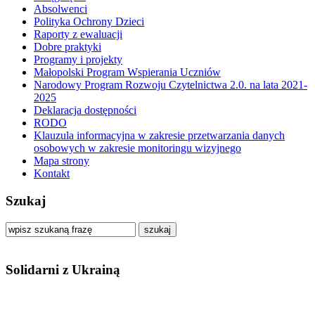
Absolwenci
Polityka Ochrony Dzieci
Raporty z ewaluacji
Dobre praktyki
Programy i projekty
Małopolski Program Wspierania Uczniów
Narodowy Program Rozwoju Czytelnictwa 2.0. na lata 2021-
2025
Deklaracja dostępności
RODO
Klauzula informacyjna w zakresie przetwarzania danych
osobowych w zakresie monitoringu wizyjnego
Mapa strony
Kontakt
Szukaj
szukaj
Solidarni z Ukrainą