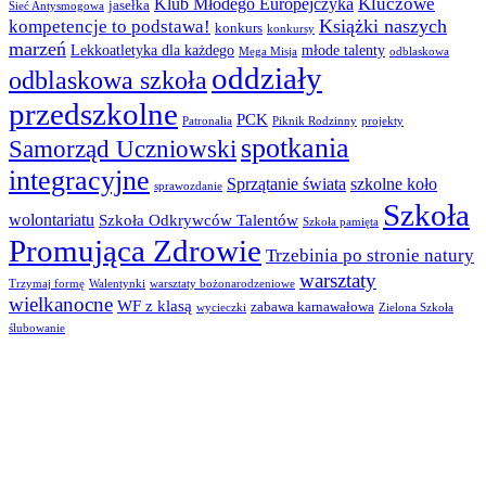
Kluczowe
Klub Młodego Europejczyka
jasełka
Sieć Antysmogowa
Książki naszych
kompetencje to podstawa!
konkurs
konkursy
marzeń
Lekkoatletyka dla każdego
młode talenty
Mega Misja
odblaskowa
oddziały
odblaskowa szkoła
przedszkolne
PCK
Patronalia
Piknik Rodzinny
projekty
spotkania
Samorząd Uczniowski
integracyjne
Sprzątanie świata
szkolne koło
sprawozdanie
Szkoła
wolontariatu
Szkoła Odkrywców Talentów
Szkoła pamięta
Promująca Zdrowie
Trzebinia po stronie natury
warsztaty
Trzymaj formę
Walentynki
warsztaty bożonarodzeniowe
wielkanocne
WF z klasą
zabawa karnawałowa
wycieczki
Zielona Szkoła
ślubowanie