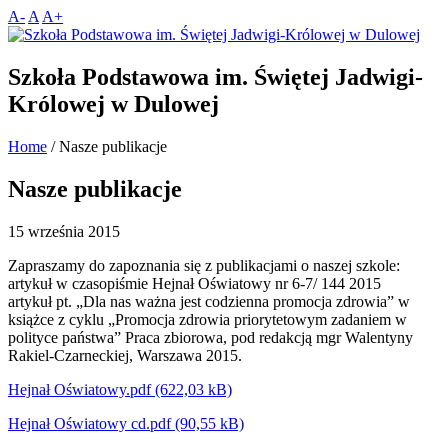
A-
A
A+
Szkoła Podstawowa im. Świętej Jadwigi-
Królowej w Dulowej
Home
/
Nasze publikacje
Nasze publikacje
15 września 2015
Zapraszamy do zapoznania się z publikacjami o naszej szkole:
artykuł w czasopiśmie Hejnał Oświatowy nr 6-7/ 144 2015
artykuł pt. „Dla nas ważna jest codzienna promocja zdrowia” w
książce z cyklu „Promocja zdrowia priorytetowym zadaniem w
polityce państwa” Praca zbiorowa, pod redakcją mgr Walentyny
Rakiel-Czarneckiej, Warszawa 2015.
Hejnał Oświatowy.pdf
Hejnał Oświatowy cd.pdf