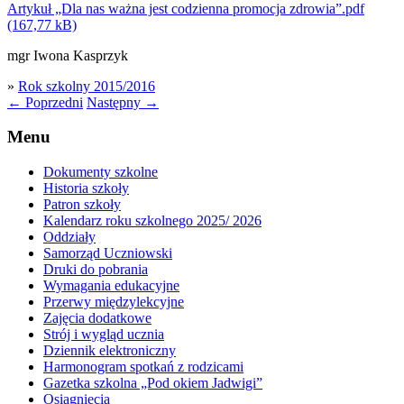
Artykuł „Dla nas ważna jest codzienna promocja zdrowia”.pdf
mgr Iwona Kasprzyk
»
Rok szkolny 2015/2016
←
Poprzedni
Następny
→
Menu
Dokumenty szkolne
Historia szkoły
Patron szkoły
Kalendarz roku szkolnego 2025/ 2026
Oddziały
Samorząd Uczniowski
Druki do pobrania
Wymagania edukacyjne
Przerwy międzylekcyjne
Zajęcia dodatkowe
Strój i wygląd ucznia
Dziennik elektroniczny
Harmonogram spotkań z rodzicami
Gazetka szkolna „Pod okiem Jadwigi”
Osiągnięcia