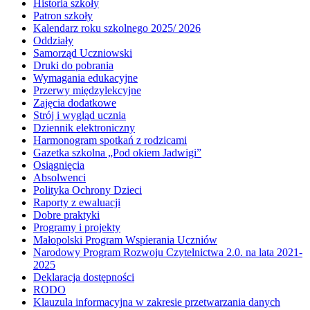
Historia szkoły
Patron szkoły
Kalendarz roku szkolnego 2025/ 2026
Oddziały
Samorząd Uczniowski
Druki do pobrania
Wymagania edukacyjne
Przerwy międzylekcyjne
Zajęcia dodatkowe
Strój i wygląd ucznia
Dziennik elektroniczny
Harmonogram spotkań z rodzicami
Gazetka szkolna „Pod okiem Jadwigi”
Osiągnięcia
Absolwenci
Polityka Ochrony Dzieci
Raporty z ewaluacji
Dobre praktyki
Programy i projekty
Małopolski Program Wspierania Uczniów
Narodowy Program Rozwoju Czytelnictwa 2.0. na lata 2021-
2025
Deklaracja dostępności
RODO
Klauzula informacyjna w zakresie przetwarzania danych