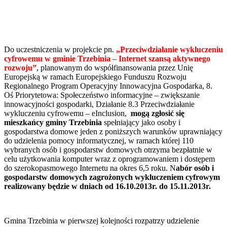
Do uczestniczenia w projekcie pn.
„Przeciwdziałanie wykluczeniu
cyfrowemu w gminie Trzebinia – Internet szansą aktywnego
rozwoju”
, planowanym do współfinansowania przez Unię
Europejską w ramach Europejskiego Funduszu Rozwoju
Regionalnego Program Operacyjny Innowacyjna Gospodarka, 8.
Oś Priorytetowa: Społeczeństwo informacyjne – zwiększanie
innowacyjności gospodarki, Działanie 8.3 Przeciwdziałanie
wykluczeniu cyfrowemu – eInclusion,
mogą zgłosić się
mieszkańcy gminy Trzebinia
spełniający jako osoby i
gospodarstwa domowe jeden z poniższych warunków uprawniający
do udzielenia pomocy informatycznej, w ramach której 110
wybranych osób i gospodarstw domowych otrzyma bezpłatnie w
celu użytkowania komputer wraz z oprogramowaniem i dostępem
do szerokopasmowego Internetu na okres 6,5 roku. N
abór osób i
gospodarstw domowych zagrożonych wykluczeniem cyfrowym
realizowany będzie w dniach od 16.10.2013r. do 15.11.2013r.
Gmina Trzebinia w pierwszej kolejności rozpatrzy udzielenie