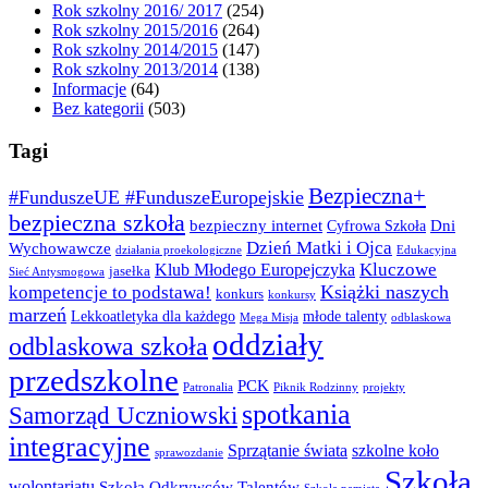
Rok szkolny 2016/ 2017
(254)
Rok szkolny 2015/2016
(264)
Rok szkolny 2014/2015
(147)
Rok szkolny 2013/2014
(138)
Informacje
(64)
Bez kategorii
(503)
Tagi
Bezpieczna+
#FunduszeUE #FunduszeEuropejskie
bezpieczna szkoła
bezpieczny internet
Dni
Cyfrowa Szkoła
Dzień Matki i Ojca
Wychowawcze
działania proekologiczne
Edukacyjna
Kluczowe
Klub Młodego Europejczyka
jasełka
Sieć Antysmogowa
Książki naszych
kompetencje to podstawa!
konkurs
konkursy
marzeń
Lekkoatletyka dla każdego
młode talenty
Mega Misja
odblaskowa
oddziały
odblaskowa szkoła
przedszkolne
PCK
Patronalia
Piknik Rodzinny
projekty
spotkania
Samorząd Uczniowski
integracyjne
Sprzątanie świata
szkolne koło
sprawozdanie
Szkoła
wolontariatu
Szkoła Odkrywców Talentów