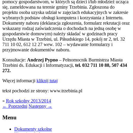
pomocy gospodarstwom, w których są dzieci i/lub młodzież ucząca
się, zameldowana na terenie gminy Trzebinia. Zgłoszona do
projektu osoba uzyska udział w zajęciach edukacyjnych w zakresie
wybranych podstaw obsługi komputera i korzystania z Internetu.
Dokumenty naboru (deklaracja zgłoszenia, formularz rekrutacji oraz
wskazany rodzaj zaświadczenia o dochodach na jedną osobę w
gospodarstwie domowym) należy składać w godzinach pracy
Urzędu Miasta w Trzebini, ul. Piłsudskiego 14, pokój nr 2, tel. 32
711 10 02, 612 12 27 wew. 102 – wydawanie formularzy i
przyjmowanie dokumentów naboru.
Konsultacje:
Andrzej Pypno
– Pełnomocnik Burmistrza Miasta
Trzebini ds. Edukacji i Informatyzacji,
tel. 032 711 10 88, 507 434
272.
Więcej informacji
kliknij tutaj
tekst pochodzi ze strony: www.trzebinia.pl
»
Rok szkolny 2013/2014
←
Poprzedni
Następny
→
Menu
Dokumenty szkolne