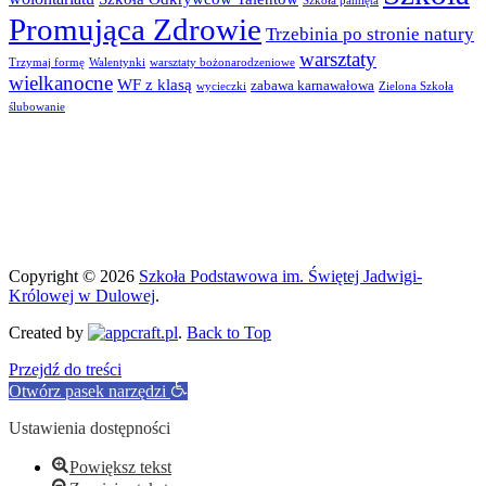
Szkoła pamięta
Promująca Zdrowie
Trzebinia po stronie natury
warsztaty
Trzymaj formę
Walentynki
warsztaty bożonarodzeniowe
wielkanocne
WF z klasą
zabawa karnawałowa
wycieczki
Zielona Szkoła
ślubowanie
Copyright © 2026
Szkoła Podstawowa im. Świętej Jadwigi-
Królowej w Dulowej
.
Created by
.
Back to Top
Przejdź do treści
Otwórz pasek narzędzi
Ustawienia dostępności
Powiększ tekst