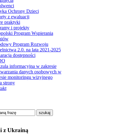
gnięcia
olwenci
tyka Ochrony Dzieci
rty z ewaluacji
e praktyki
ramy i projekty
polski Program Wspierania
niów
odowy Program Rozwoju
elnictwa 2.0. na lata 2021-2025
aracja dostępności
DO
zula informacyjna w zakresie
twarzania danych osobowych w
esie monitoringu wizyjnego
 strony
akt
szukaj
i z Ukrainą