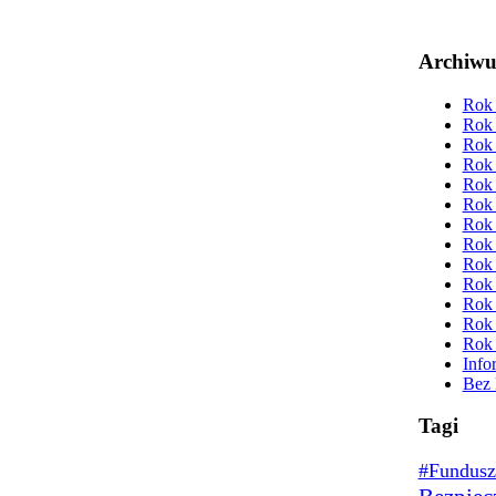
Archiw
Rok 
Rok 
Rok 
Rok 
Rok 
Rok 
Rok 
Rok 
Rok 
Rok 
Rok 
Rok 
Rok 
Info
Bez 
Tagi
#Fundusz