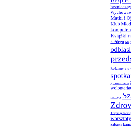
Bezpiec
bezpieczny
Wychowaw
Matki i O
Klub Młod
kompetenc
Książki 
każdego
Meg
odblas
przed
Rodzinny
proj
spotka
sprawozdanie
wolontaria
Sz
pamięta
Zdro
Trzymaj formę
warsztat
zabawa karn