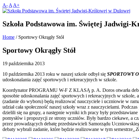
A-
A
A+
Szkoła Podstawowa im. Świętej Jadwigi-K
Home
/
Sportowy Okrągły Stół
Sportowy Okrągły Stół
19 października 2013
10 października 2013 roku w naszej szkole odbył się
SPORTOWY O
udoskonalania zajęć sportowych i rekreacyjnych w szkole.
Koordynator PROGRAMU W-F Z KLASĄ p. A. Doros otwarła debatę i
sposobie udoskonalania zajęć sportowych i rekreacyjnych w szkole,
(zadanie do wyboru) będą realizować nauczyciele i uczniowie w ra
udział cała społeczność naszej szkoły wraz z nauczycielami. Podcza
dzielili się na grupy, a następnie wyniki ich pracy były przedstawiane
pomysłów i propozycji ze strony uczniów. Były bardzo ciekawe, a cz
przez prowadzących debatę przedstawicieli Samorządu Uczniowskieg
debaty wybrali zadanie, które będzie realizowane w tym semestrze
„Z