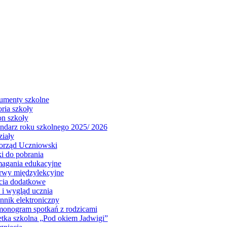
menty szkolne
oria szkoły
on szkoły
ndarz roku szkolnego 2025/ 2026
iały
rząd Uczniowski
i do pobrania
gania edukacyjne
rwy międzylekcyjne
cia dodatkowe
j i wygląd ucznia
nnik elektroniczny
onogram spotkań z rodzicami
tka szkolna „Pod okiem Jadwigi”