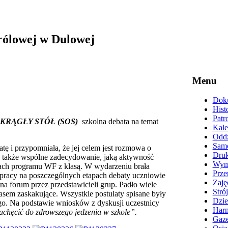
rólowej w Dulowej
Menu
Doku
Hist
Patr
KRĄGŁY STÓŁ (SOS)
szkolna debata na temat
Kale
Oddz
Samo
 przypomniała, że jej celem jest rozmowa o
Druk
 a także wspólne zadecydowanie, jaką aktywność
Wyma
mach programu WF z klasą. W wydarzeniu brała
Prze
s pracy na poszczególnych etapach debaty uczniowie
Zaję
 na forum przez przedstawicieli grup. Padło wiele
Stró
asem zaskakujące. Wszystkie postulaty spisane były
Dzie
o. Na podstawie wniosków z dyskusji uczestnicy
Harm
achęcić do zdrowszego jedzenia w szkole”.
Gaze