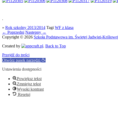
.
»
Rok szkolny 2013/2014
Tagi
WF z klasą
←
Poprzedni
Następny
→
Copyright © 2026
Szkoła Podstawowa im. Świętej Jadwigi-Królowe
Created by
.
Back to Top
Przejdź do treści
Otwórz pasek narzędzi
Ustawienia dostępności
Powiększ tekst
Zmniejsz tekst
Wysoki kontrast
Resetuj