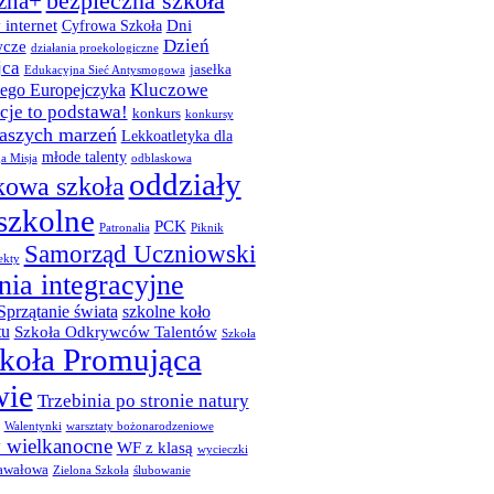
bezpieczna szkoła
zna+
 internet
Dni
Cyfrowa Szkoła
Dzień
cze
działania proekologiczne
jca
jasełka
Edukacyjna Sieć Antysmogowa
Kluczowe
ego Europejczyka
je to podstawa!
konkurs
konkursy
naszych marzeń
Lekkoatletyka dla
młode talenty
a Misja
odblaskowa
oddziały
kowa szkoła
szkolne
PCK
Patronalia
Piknik
Samorząd Uczniowski
ekty
nia integracyjne
Sprzątanie świata
szkolne koło
tu
Szkoła Odkrywców Talentów
Szkoła
koła Promująca
wie
Trzebinia po stronie natury
Walentynki
warsztaty bożonarodzeniowe
y wielkanocne
WF z klasą
wycieczki
awałowa
Zielona Szkoła
ślubowanie