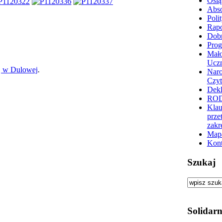
Osią
Abs
Poli
Rapo
Dobr
Prog
Mało
Ucz
j w Dulowej
.
Nar
Czyt
Dekl
RO
Klau
prze
zakr
Mapa
Kont
Szukaj
Solidarn